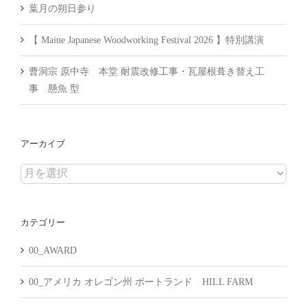
葉月の朔日参り
【 Maine Japanese Woodworking Festival 2026 】特別講演
曹洞宗 原中寺 本堂 耐震改修工事・瓦屋根葺き替え工
事 懸魚 型
アーカイブ
ア
ー
カ
カテゴリー
イ
ブ
00_AWARD
00_アメリカ オレゴン州 ポートランド HILL FARM