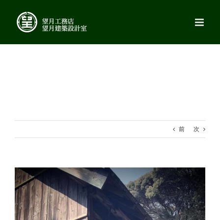
Skip
to
content
前
次
View
Larger
Image