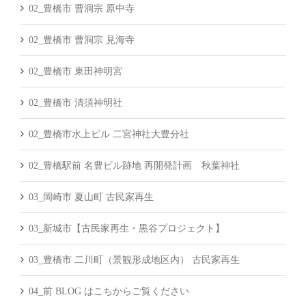
02_豊橋市 曹洞宗 原中寺
02_豊橋市 曹洞宗 見海寺
02_豊橋市 東田神明宮
02_豊橋市 清須神明社
02_豊橋市水上ビル 二宮神社大豊分社
02_豊橋駅前 名豊ビル跡地 再開発計画 秋葉神社
03_岡崎市 夏山町 古民家再生
03_新城市【古民家再生・黒谷プロジェクト】
03_豊橋市 二川町（景観形成地区内） 古民家再生
04_前 BLOG はこちからご覧ください