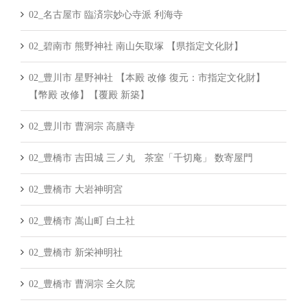
02_名古屋市 臨済宗妙心寺派 利海寺
02_碧南市 熊野神社 南山矢取塚 【県指定文化財】
02_豊川市 星野神社 【本殿 改修 復元：市指定文化財】
【幣殿 改修】【覆殿 新築】
02_豊川市 曹洞宗 高膳寺
02_豊橋市 吉田城 三ノ丸 茶室「千切庵」 数寄屋門
02_豊橋市 大岩神明宮
02_豊橋市 嵩山町 白土社
02_豊橋市 新栄神明社
02_豊橋市 曹洞宗 全久院