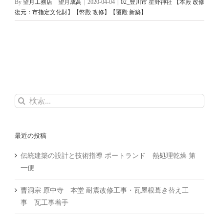
By
望月工務店 望月成高
|
2020-04-04
|
02_豊川市 星野神社 【本殿 改修
復元：市指定文化財】【幣殿 改修】【覆殿 新築】
検
索
…
最近の投稿
伝統建築の設計と技術指導 ポートランド 熱処理乾燥 第
一便
曹洞宗 原中寺 本堂 耐震改修工事・瓦屋根葺き替え工
事 瓦工事着手