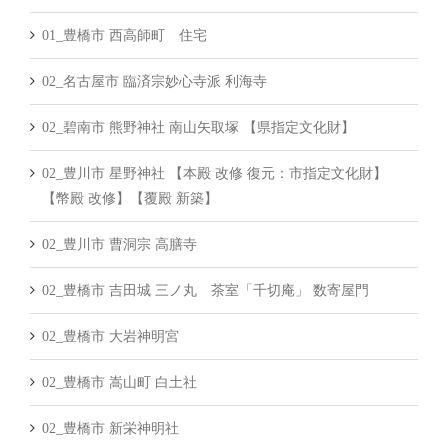
01_豊橋市 西高師町 住宅
02_名古屋市 臨済宗妙心寺派 利海寺
02_碧南市 熊野神社 南山矢取塚 【県指定文化財】
02_豊川市 星野神社 【本殿 改修 復元：市指定文化財】
【幣殿 改修】【覆殿 新築】
02_豊川市 曹洞宗 高膳寺
02_豊橋市 吉田城 三ノ丸 茶室「千切庵」 数寄屋門
02_豊橋市 大岩神明宮
02_豊橋市 嵩山町 白土社
02_豊橋市 新栄神明社