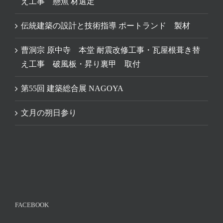
え工事 懸魚 材選定
伝統建築の設計と技術指導 ポートランド 製材
曹洞宗 原中寺 本堂 耐震改修工事・瓦屋根葺き替
え工事 破風板・昇り裏甲 取付
第55回 建築総合展 NAGOYA
文月の朔日参り
FACEBOOK