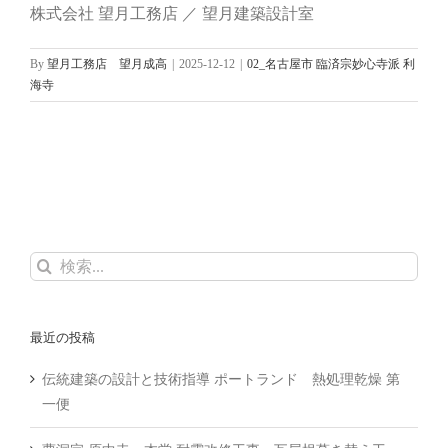
株式会社 望月工務店 ／ 望月建築設計室
By
望月工務店 望月成高
|
2025-12-12
|
02_名古屋市 臨済宗妙心寺派 利
海寺
検
索
…
最近の投稿
伝統建築の設計と技術指導 ポートランド 熱処理乾燥 第
一便