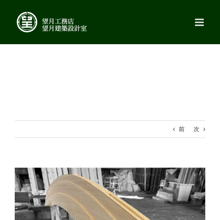
Skip
to
content
前
次
View
Larger
Image