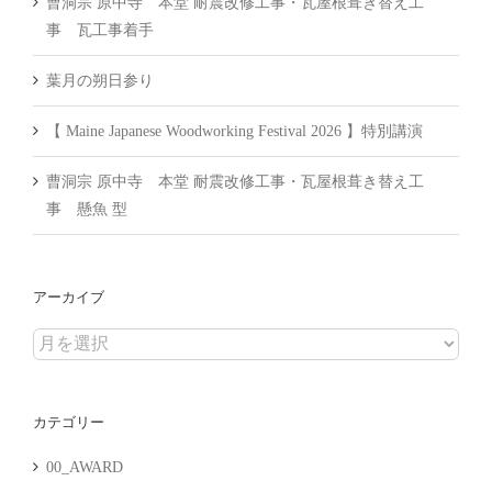
曹洞宗 原中寺 本堂 耐震改修工事・瓦屋根葺き替え工
事 瓦工事着手
葉月の朔日参り
【 Maine Japanese Woodworking Festival 2026 】特別講演
曹洞宗 原中寺 本堂 耐震改修工事・瓦屋根葺き替え工
事 懸魚 型
アーカイブ
ア
ー
カ
カテゴリー
イ
ブ
00_AWARD