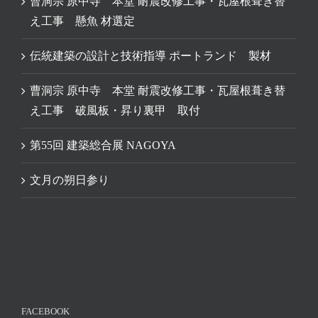
曹洞宗 原中寺 本堂 耐震改修工事・瓦屋根葺き替
え工事 懸魚 材選定
伝統建築の設計と技術指導 ポートランド 製材
曹洞宗 原中寺 本堂 耐震改修工事・瓦屋根葺き替
え工事 破風板・昇り裏甲 取付
第55回 建築総合展 NAGOYA
文月の朔日参り
FACEBOOK