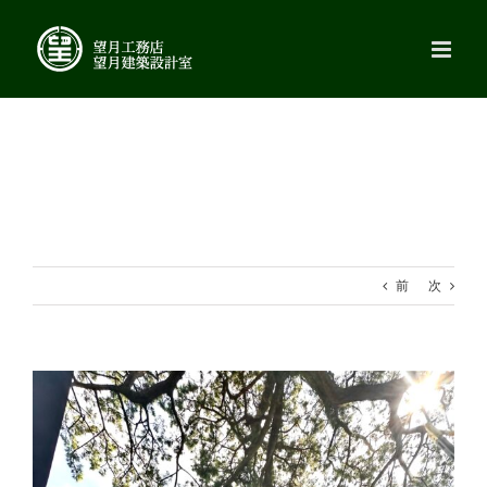
Skip
to
content
前
次
View
Larger
Image