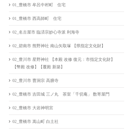
01_豊橋市 牟呂中村町 住宅
01_豊橋市 西高師町 住宅
02_名古屋市 臨済宗妙心寺派 利海寺
02_碧南市 熊野神社 南山矢取塚 【県指定文化財】
02_豊川市 星野神社 【本殿 改修 復元：市指定文化財】
【幣殿 改修】【覆殿 新築】
02_豊川市 曹洞宗 高膳寺
02_豊橋市 吉田城 三ノ丸 茶室「千切庵」 数寄屋門
02_豊橋市 大岩神明宮
02_豊橋市 嵩山町 白土社