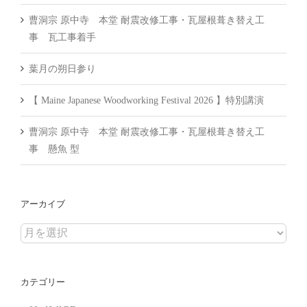
曹洞宗 原中寺 本堂 耐震改修工事・瓦屋根葺き替え工
事 瓦工事着手
葉月の朔日参り
【 Maine Japanese Woodworking Festival 2026 】特別講演
曹洞宗 原中寺 本堂 耐震改修工事・瓦屋根葺き替え工
事 懸魚 型
アーカイブ
ア
ー
カ
カテゴリー
イ
ブ