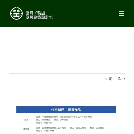
Skip
to
content
前
次
View
Larger
Image