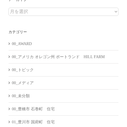
ア
ー
カ
カテゴリー
イ
ブ
00_AWARD
00_アメリカ オレゴン州 ポートランド HILL FARM
00_トピック
00_メディア
00_未分類
00_豊橋市 石巻町 住宅
01_豊川市 国府町 住宅