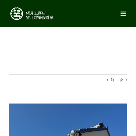
Skip
to
content
前
次
View
Larger
Image