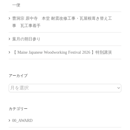
一便
曹洞宗 原中寺 本堂 耐震改修工事・瓦屋根葺き替え工
事 瓦工事着手
葉月の朔日参り
【 Maine Japanese Woodworking Festival 2026 】特別講演
アーカイブ
ア
ー
カ
カテゴリー
イ
ブ
00_AWARD