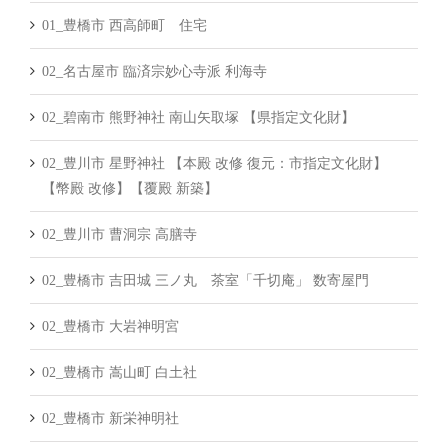
01_豊橋市 西高師町 住宅
02_名古屋市 臨済宗妙心寺派 利海寺
02_碧南市 熊野神社 南山矢取塚 【県指定文化財】
02_豊川市 星野神社 【本殿 改修 復元：市指定文化財】
【幣殿 改修】【覆殿 新築】
02_豊川市 曹洞宗 高膳寺
02_豊橋市 吉田城 三ノ丸 茶室「千切庵」 数寄屋門
02_豊橋市 大岩神明宮
02_豊橋市 嵩山町 白土社
02_豊橋市 新栄神明社