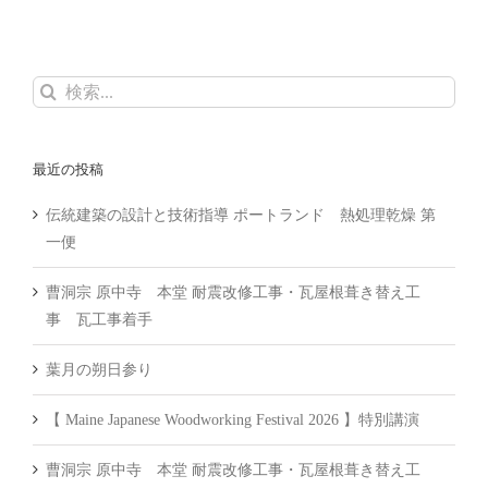
検
索
…
最近の投稿
伝統建築の設計と技術指導 ポートランド 熱処理乾燥 第
一便
曹洞宗 原中寺 本堂 耐震改修工事・瓦屋根葺き替え工
事 瓦工事着手
葉月の朔日参り
【 Maine Japanese Woodworking Festival 2026 】特別講演
曹洞宗 原中寺 本堂 耐震改修工事・瓦屋根葺き替え工