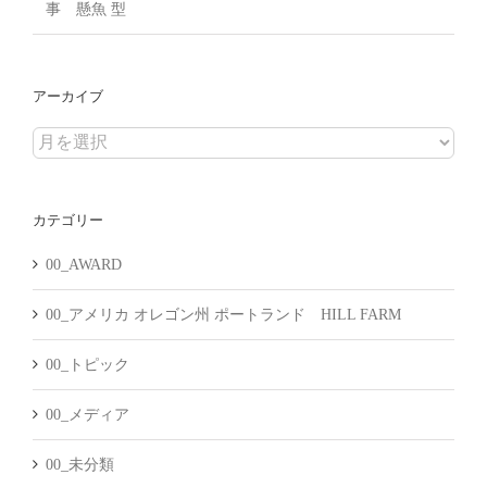
事 懸魚 型
アーカイブ
ア
ー
カ
カテゴリー
イ
ブ
00_AWARD
00_アメリカ オレゴン州 ポートランド HILL FARM
00_トピック
00_メディア
00_未分類