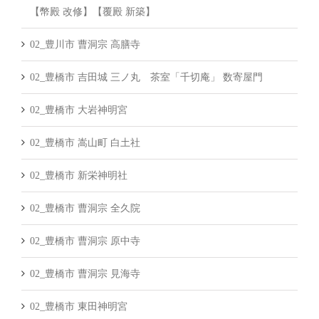
【幣殿 改修】【覆殿 新築】
02_豊川市 曹洞宗 高膳寺
02_豊橋市 吉田城 三ノ丸 茶室「千切庵」 数寄屋門
02_豊橋市 大岩神明宮
02_豊橋市 嵩山町 白土社
02_豊橋市 新栄神明社
02_豊橋市 曹洞宗 全久院
02_豊橋市 曹洞宗 原中寺
02_豊橋市 曹洞宗 見海寺
02_豊橋市 東田神明宮