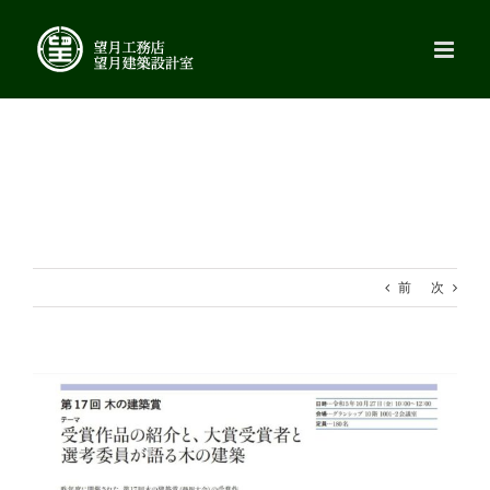
Skip
to
content
前
次
View
Larger
Image