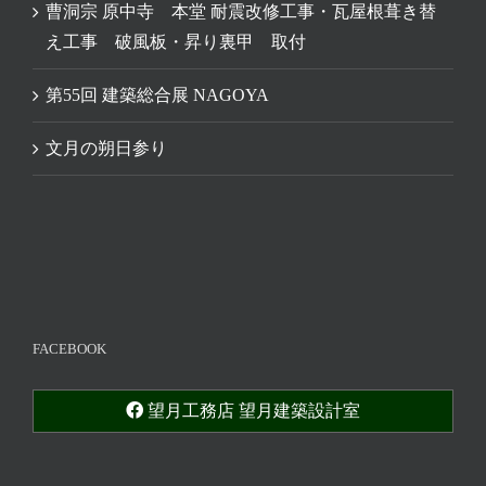
曹洞宗 原中寺 本堂 耐震改修工事・瓦屋根葺き替
え工事 破風板・昇り裏甲 取付
第55回 建築総合展 NAGOYA
文月の朔日参り
FACEBOOK
望月工務店 望月建築設計室