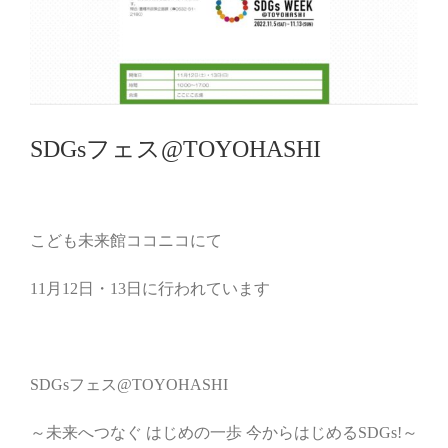
SDGsフェス@TOYOHASHI
こども未来館ココニコにて
11
月
12
日・
13
日に行われています
SDGs
フェス
@TOYOHASHI
～未来へつなぐ
はじめの一歩
今からはじめる
SDGs!
～