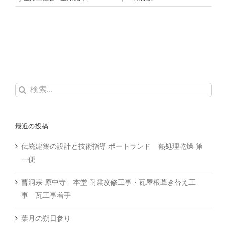
検
索
…
最近の投稿
伝統建築の設計と技術指導 ポートランド 熱処理乾燥 第
一便
曹洞宗 原中寺 本堂 耐震改修工事・瓦屋根葺き替え工
事 瓦工事着手
葉月の朔日参り