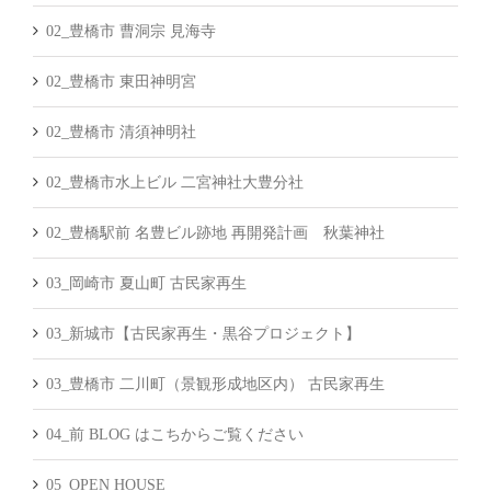
02_豊橋市 曹洞宗 見海寺
02_豊橋市 東田神明宮
02_豊橋市 清須神明社
02_豊橋市水上ビル 二宮神社大豊分社
02_豊橋駅前 名豊ビル跡地 再開発計画 秋葉神社
03_岡崎市 夏山町 古民家再生
03_新城市【古民家再生・黒谷プロジェクト】
03_豊橋市 二川町（景観形成地区内） 古民家再生
04_前 BLOG はこちからご覧ください
05_OPEN HOUSE