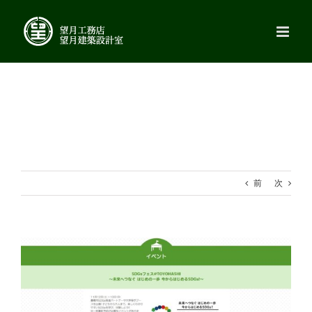
Skip
to
content
前
次
View
Larger
Image