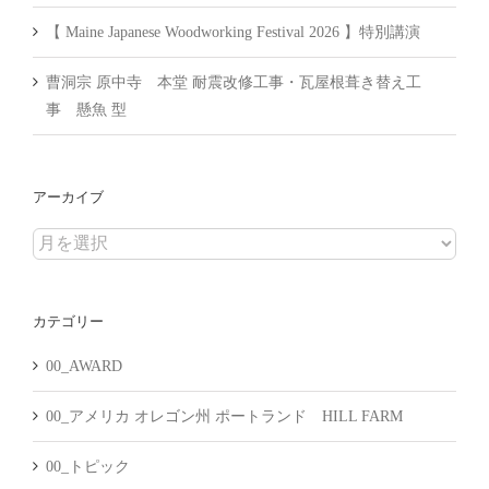
【 Maine Japanese Woodworking Festival 2026 】特別講演
曹洞宗 原中寺 本堂 耐震改修工事・瓦屋根葺き替え工
事 懸魚 型
アーカイブ
ア
ー
カ
カテゴリー
イ
ブ
00_AWARD
00_アメリカ オレゴン州 ポートランド HILL FARM
00_トピック