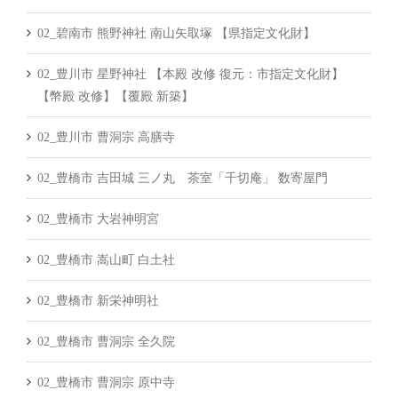
02_碧南市 熊野神社 南山矢取塚 【県指定文化財】
02_豊川市 星野神社 【本殿 改修 復元：市指定文化財】
【幣殿 改修】【覆殿 新築】
02_豊川市 曹洞宗 高膳寺
02_豊橋市 吉田城 三ノ丸 茶室「千切庵」 数寄屋門
02_豊橋市 大岩神明宮
02_豊橋市 嵩山町 白土社
02_豊橋市 新栄神明社
02_豊橋市 曹洞宗 全久院
02_豊橋市 曹洞宗 原中寺