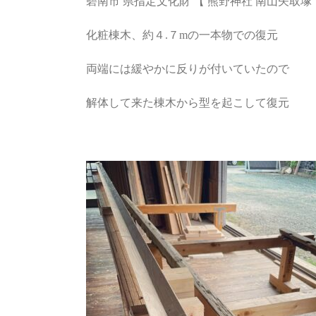
碧南市 県指定文化財 【 熊野神社 南山矢取塚
化粧棟木、約４.７mの一本物での復元
両端には緩やかに反りが付いていたので
解体して来た棟木から型を起こして復元