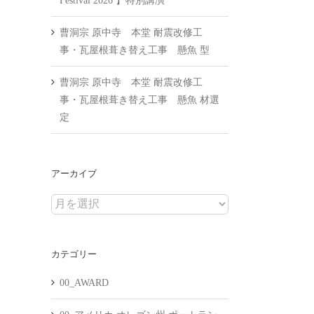
Festival 2026 】特別講演
曹洞宗 原中寺 本堂 耐震改修工
事・瓦屋根葺き替え工事 懸魚 型
曹洞宗 原中寺 本堂 耐震改修工
事・瓦屋根葺き替え工事 懸魚 材選
定
アーカイブ
ア
ー
カ
カテゴリー
イ
ブ
00_AWARD