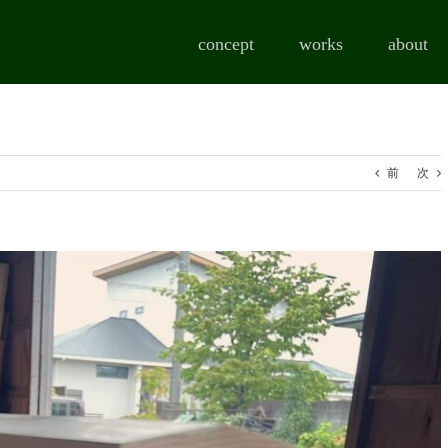
concept
works
about
前
次