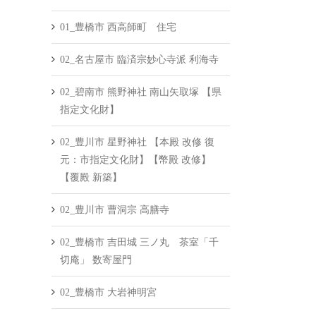
01_豊橋市 西高師町 住宅
02_名古屋市 臨済宗妙心寺派 利海寺
02_碧南市 熊野神社 南山矢取塚 【県
指定文化財】
02_豊川市 星野神社 【本殿 改修 復
元：市指定文化財】【幣殿 改修】
【覆殿 新築】
02_豊川市 曹洞宗 高膳寺
02_豊橋市 吉田城 三ノ丸 茶室「千
切庵」 数寄屋門
02_豊橋市 大岩神明宮