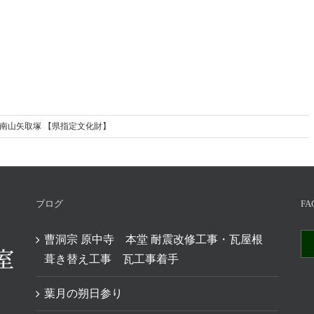
社 南山矢取塚 【県指定文化財】
ブログ
FA
曹洞宗 原中寺 本堂 耐震改修工事・瓦屋根
葺き替え工事 瓦工事着手
葉月の朔日参り