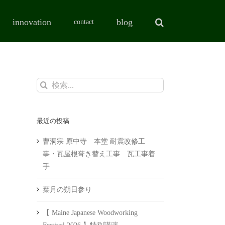
innovation
blog
contact
検
索
…
最近の投稿
曹洞宗 原中寺 本堂 耐震改修工
事・瓦屋根葺き替え工事 瓦工事着
手
葉月の朔日参り
【 Maine Japanese Woodworking