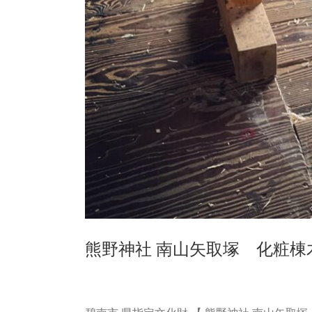
熊野神社 南山矢取塚 化粧棟