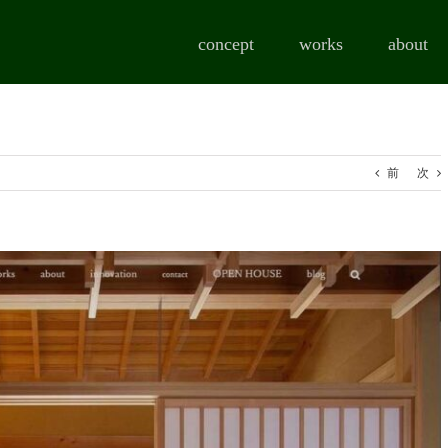
concept
works
about
前
次