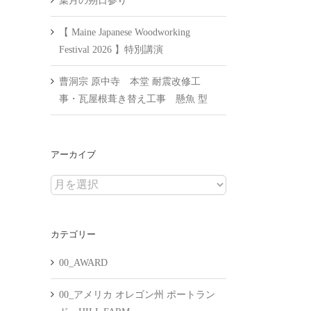
葉月の朔日参り
【 Maine Japanese Woodworking
Festival 2026 】特別講演
曹洞宗 原中寺 本堂 耐震改修工
事・瓦屋根葺き替え工事 懸魚 型
アーカイブ
ア
ー
カ
カテゴリー
イ
ブ
00_AWARD
00_アメリカ オレゴン州 ポートラン