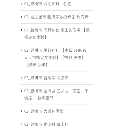
01_豊橋市 西高師町 住宅
02_名古屋市 臨済宗妙心寺派 利海寺
02_碧南市 熊野神社 南山矢取塚 【県
指定文化財】
02_豊川市 星野神社 【本殿 改修 復
元：市指定文化財】【幣殿 改修】
【覆殿 新築】
02_豊川市 曹洞宗 高膳寺
02_豊橋市 吉田城 三ノ丸 茶室「千
切庵」 数寄屋門
02_豊橋市 大岩神明宮
02_豊橋市 嵩山町 白土社