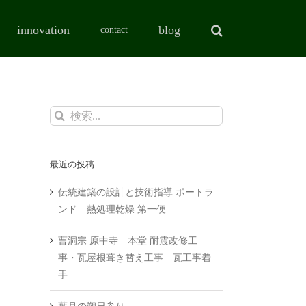
innovation
blog
contact
検
索
…
最近の投稿
伝統建築の設計と技術指導 ポートラ
ンド 熱処理乾燥 第一便
曹洞宗 原中寺 本堂 耐震改修工
事・瓦屋根葺き替え工事 瓦工事着
手