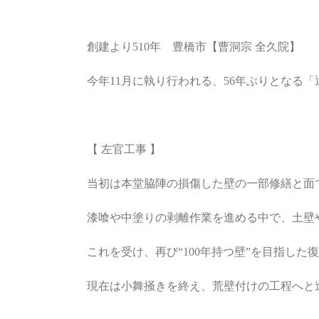
創建より510年 豊橋市【曹洞宗 全久院】
今年11月に執り行われる、56年ぶりとなる
【 左官工事 】
当初は本堂脇陣の損傷した壁の一部修繕と面
漆喰や中塗りの剥離作業を進める中で、土壁
これを受け、再び“100年持つ壁”を目指し
現在は小舞掻きを終え、荒壁付けの工程へと