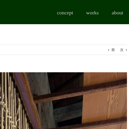
concept
works
about
前
次