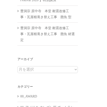
Festival 2026 】特別講演
曹洞宗 原中寺 本堂 耐震改修工
事・瓦屋根葺き替え工事 懸魚 型
曹洞宗 原中寺 本堂 耐震改修工
事・瓦屋根葺き替え工事 懸魚 材選
定
アーカイブ
ア
ー
カ
カテゴリー
イ
ブ
00_AWARD