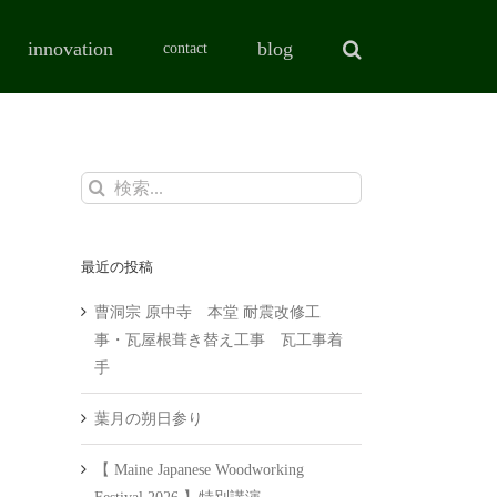
innovation
blog
contact
検
索
…
最近の投稿
曹洞宗 原中寺 本堂 耐震改修工
事・瓦屋根葺き替え工事 瓦工事着
手
葉月の朔日参り
【 Maine Japanese Woodworking