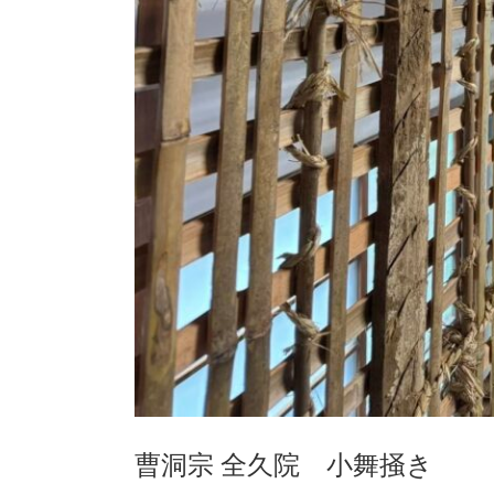
曹洞宗 全久院 小舞掻き