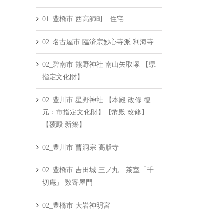
01_豊橋市 西高師町 住宅
02_名古屋市 臨済宗妙心寺派 利海寺
02_碧南市 熊野神社 南山矢取塚 【県
指定文化財】
02_豊川市 星野神社 【本殿 改修 復
元：市指定文化財】【幣殿 改修】
【覆殿 新築】
02_豊川市 曹洞宗 高膳寺
02_豊橋市 吉田城 三ノ丸 茶室「千
切庵」 数寄屋門
02_豊橋市 大岩神明宮