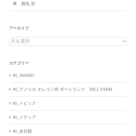
事 懸魚 型
アーカイブ
ア
ー
カ
カテゴリー
イ
ブ
00_AWARD
00_アメリカ オレゴン州 ポートランド HILL FARM
00_トピック
00_メディア
00_未分類