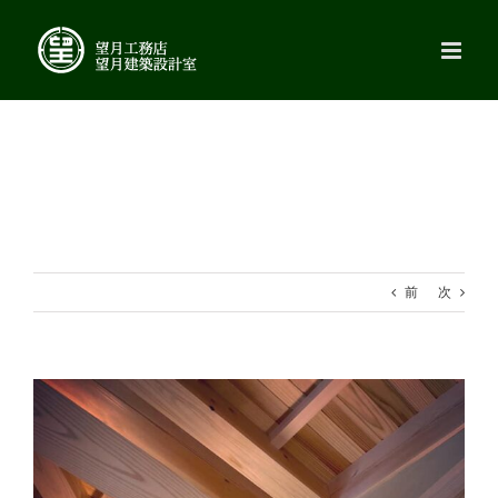
Skip
to
content
前
次
View
Larger
Image