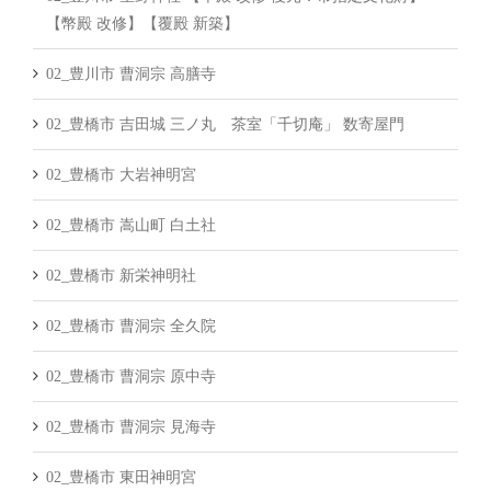
【幣殿 改修】【覆殿 新築】
02_豊川市 曹洞宗 高膳寺
02_豊橋市 吉田城 三ノ丸 茶室「千切庵」 数寄屋門
02_豊橋市 大岩神明宮
02_豊橋市 嵩山町 白土社
02_豊橋市 新栄神明社
02_豊橋市 曹洞宗 全久院
02_豊橋市 曹洞宗 原中寺
02_豊橋市 曹洞宗 見海寺
02_豊橋市 東田神明宮