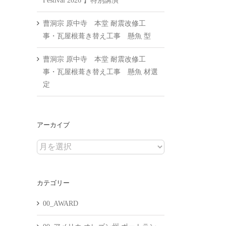
Festival 2026 】特別講演
曹洞宗 原中寺 本堂 耐震改修工
事・瓦屋根葺き替え工事 懸魚 型
曹洞宗 原中寺 本堂 耐震改修工
事・瓦屋根葺き替え工事 懸魚 材選
定
アーカイブ
ア
ー
カ
カテゴリー
イ
ブ
00_AWARD