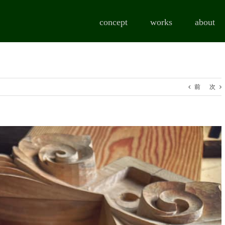
concept
works
about
前
次