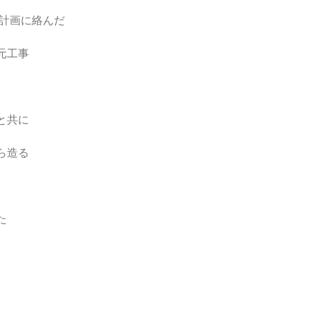
発計画に絡んだ
元工事
と共に
ら造る
た