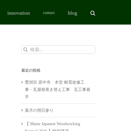
innovation
blog
contact
検
索
…
最近の投稿
曹洞宗 原中寺 本堂 耐震改修工
事・瓦屋根葺き替え工事 瓦工事着
手
葉月の朔日参り
【 Maine Japanese Woodworking