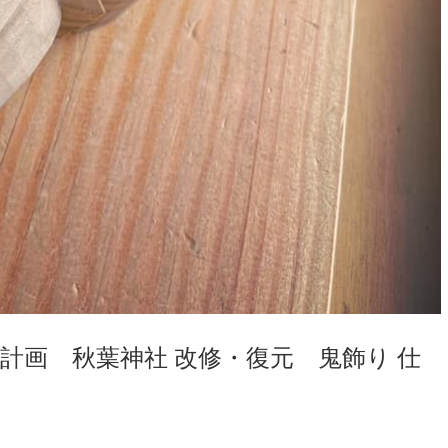
発計画 秋葉神社 改修・復元 鬼飾り 仕