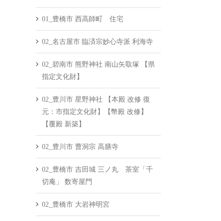
01_豊橋市 西高師町 住宅
02_名古屋市 臨済宗妙心寺派 利海寺
02_碧南市 熊野神社 南山矢取塚 【県
指定文化財】
02_豊川市 星野神社 【本殿 改修 復
元：市指定文化財】【幣殿 改修】
【覆殿 新築】
02_豊川市 曹洞宗 高膳寺
02_豊橋市 吉田城 三ノ丸 茶室「千
切庵」 数寄屋門
02_豊橋市 大岩神明宮