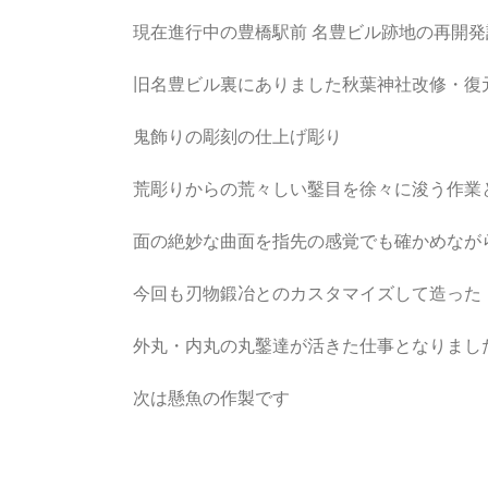
現在進行中の豊橋駅前 名豊ビル跡地の再開
旧名豊ビル裏にありました秋葉神社改修・復
鬼飾りの彫刻の仕上げ彫り
荒彫りからの荒々しい鑿目を徐々に浚う作業
面の絶妙な曲面を指先の感覚でも確かめなが
今回も刃物鍛冶とのカスタマイズして造った
外丸・内丸の丸鑿達が活きた仕事となりまし
次は懸魚の作製です