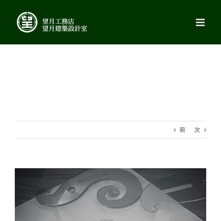
Skip
to
content
前
次
View
Larger
Image