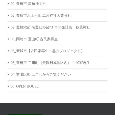
02_豊橋市 清須神明社
02_豊橋市水上ビル 二宮神社大豊分社
02_豊橋駅前 名豊ビル跡地 再開発計画 秋葉神社
03_岡崎市 夏山町 古民家再生
03_新城市【古民家再生・黒谷プロジェクト】
03_豊橋市 二川町（景観形成地区内） 古民家再生
04_前 BLOG はこちからご覧ください
05_OPEN HOUSE