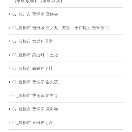
【幣殿 改修】【覆殿 新築】
02_豊川市 曹洞宗 高膳寺
02_豊橋市 吉田城 三ノ丸 茶室「千切庵」 数寄屋門
02_豊橋市 大岩神明宮
02_豊橋市 嵩山町 白土社
02_豊橋市 新栄神明社
02_豊橋市 曹洞宗 全久院
02_豊橋市 曹洞宗 原中寺
02_豊橋市 曹洞宗 見海寺
02_豊橋市 東田神明宮