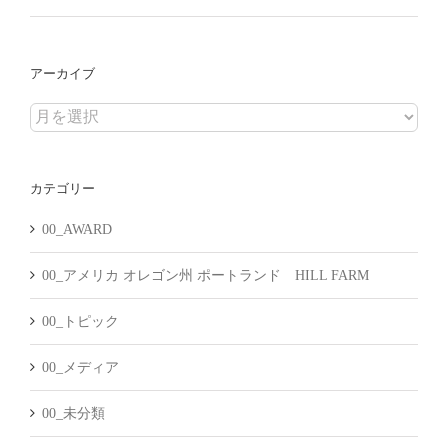
アーカイブ
ア
ー
カ
カテゴリー
イ
ブ
00_AWARD
00_アメリカ オレゴン州 ポートランド HILL FARM
00_トピック
00_メディア
00_未分類