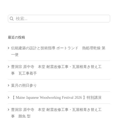
検
索
…
最近の投稿
伝統建築の設計と技術指導 ポートランド 熱処理乾燥 第
一便
曹洞宗 原中寺 本堂 耐震改修工事・瓦屋根葺き替え工
事 瓦工事着手
葉月の朔日参り
【 Maine Japanese Woodworking Festival 2026 】特別講演
曹洞宗 原中寺 本堂 耐震改修工事・瓦屋根葺き替え工
事 懸魚 型