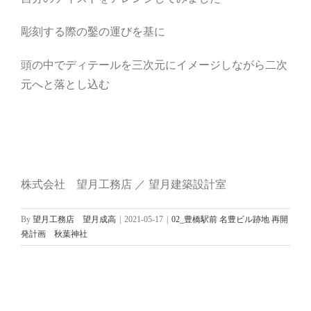
彫刻する際の鑿の運びを基に
頭の中でディテールを三次元にイメージしながら二次
元へと落とし込む
株式会社 望月工務店 ／ 望月建築設計室
By
望月工務店 望月成高
|
2021-05-17
|
02_豊橋駅前 名豊ビル跡地 再開
発計画 秋葉神社