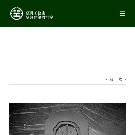
Skip
to
content
前
次
View
Larger
Image