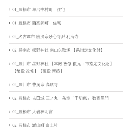
01_豊橋市 牟呂中村町 住宅
01_豊橋市 西高師町 住宅
02_名古屋市 臨済宗妙心寺派 利海寺
02_碧南市 熊野神社 南山矢取塚 【県指定文化財】
02_豊川市 星野神社 【本殿 改修 復元：市指定文化財】
【幣殿 改修】【覆殿 新築】
02_豊川市 曹洞宗 高膳寺
02_豊橋市 吉田城 三ノ丸 茶室「千切庵」 数寄屋門
02_豊橋市 大岩神明宮
02_豊橋市 嵩山町 白土社