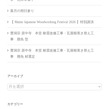
葉月の朔日参り
【 Maine Japanese Woodworking Festival 2026 】特別講演
曹洞宗 原中寺 本堂 耐震改修工事・瓦屋根葺き替え工
事 懸魚 型
曹洞宗 原中寺 本堂 耐震改修工事・瓦屋根葺き替え工
事 懸魚 材選定
アーカイブ
ア
ー
カ
カテゴリー
イ