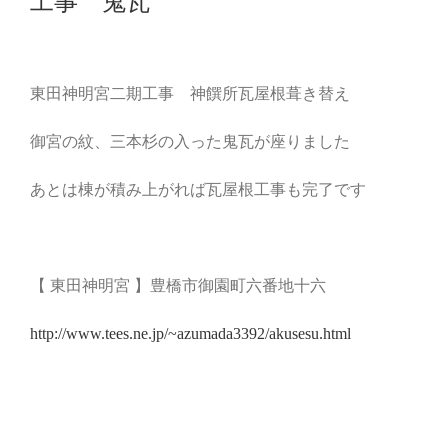
工事 鬼瓦
東田神明宮二期工事 神饌所瓦屋根葺き替え
御宮の紋、三本杉の入った鬼瓦が座りました
あとは棟が積み上がれば瓦屋根工事も完了です
【 東田神明宮 】豊橋市御園町六番地十六
http://www.tees.ne.jp/~azumada3392/akusesu.html