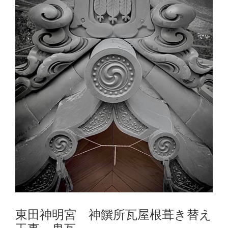
東田神明宮 神饌所瓦屋根葺き替え