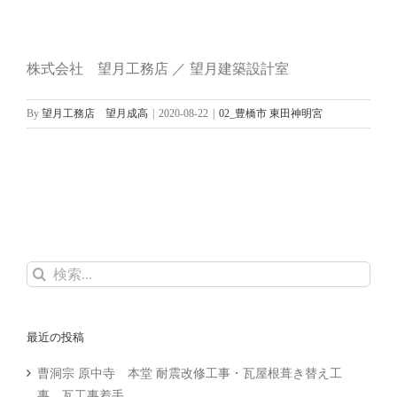
株式会社 望月工務店 ／ 望月建築設計室
By
望月工務店 望月成高
|
2020-08-22
|
02_豊橋市 東田神明宮
検
索
…
最近の投稿
曹洞宗 原中寺 本堂 耐震改修工事・瓦屋根葺き替え工
事 瓦工事着手