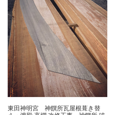
東田神明宮 神饌所瓦屋根葺き替