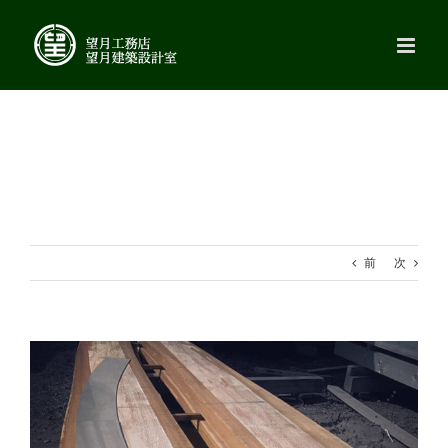
Skip
to
content
前
次
View
Larger
Image