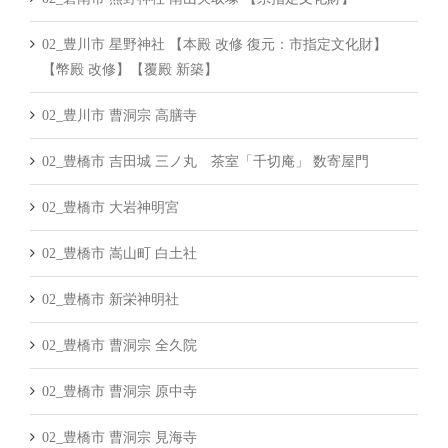
02_豊川市 星野神社 【本殿 改修 復元：市指定文化財】
【幣殿 改修】【覆殿 新築】
02_豊川市 曹洞宗 高膳寺
02_豊橋市 吉田城 三ノ丸 茶室「千切庵」 数寄屋門
02_豊橋市 大岩神明宮
02_豊橋市 嵩山町 白土社
02_豊橋市 新栄神明社
02_豊橋市 曹洞宗 全久院
02_豊橋市 曹洞宗 原中寺
02_豊橋市 曹洞宗 見海寺