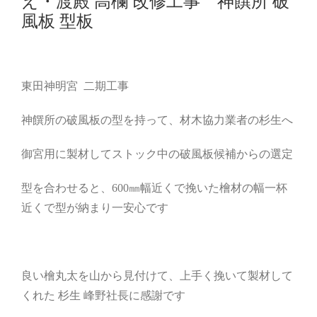
え・渡殿 高欄 改修工事 神饌所 破
風板 型板
東田神明宮 二期工事
神饌所の破風板の型を持って、材木協力業者の杉生へ
御宮用に製材してストック中の破風板候補からの選定
型を合わせると、600㎜幅近くで挽いた檜材の幅一杯
近くで型が納まり一安心です
良い檜丸太を山から見付けて、上手く挽いて製材して
くれた 杉生 峰野社長に感謝です