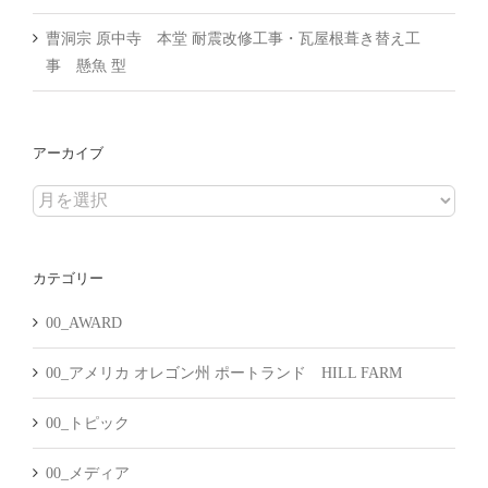
曹洞宗 原中寺 本堂 耐震改修工事・瓦屋根葺き替え工
事 懸魚 型
アーカイブ
ア
ー
カ
カテゴリー
イ
ブ
00_AWARD
00_アメリカ オレゴン州 ポートランド HILL FARM
00_トピック
00_メディア