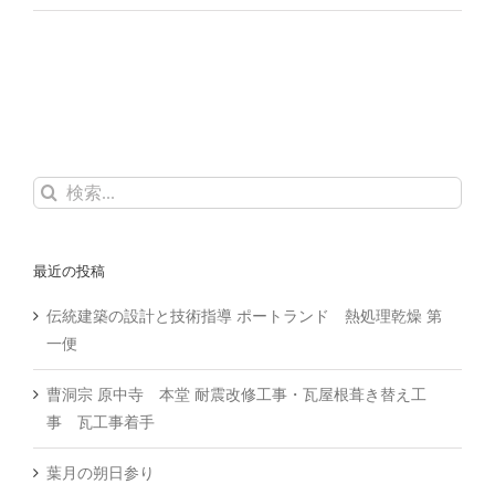
検
索
…
最近の投稿
伝統建築の設計と技術指導 ポートランド 熱処理乾燥 第
一便
曹洞宗 原中寺 本堂 耐震改修工事・瓦屋根葺き替え工
事 瓦工事着手
葉月の朔日参り