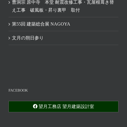
曹洞宗 原中寺 本堂 耐震改修工事・瓦屋根葺き替
え工事 破風板・昇り裏甲 取付
第55回 建築総合展 NAGOYA
文月の朔日参り
FACEBOOK
望月工務店 望月建築設計室