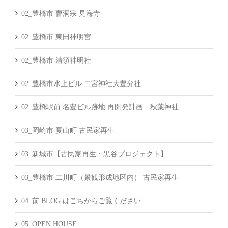
02_豊橋市 曹洞宗 見海寺
02_豊橋市 東田神明宮
02_豊橋市 清須神明社
02_豊橋市水上ビル 二宮神社大豊分社
02_豊橋駅前 名豊ビル跡地 再開発計画 秋葉神社
03_岡崎市 夏山町 古民家再生
03_新城市【古民家再生・黒谷プロジェクト】
03_豊橋市 二川町（景観形成地区内） 古民家再生
04_前 BLOG はこちからご覧ください
05_OPEN HOUSE