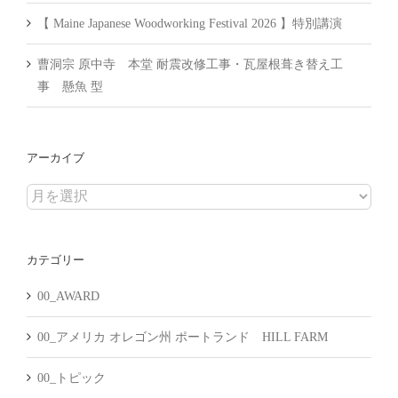
【 Maine Japanese Woodworking Festival 2026 】特別講演
曹洞宗 原中寺 本堂 耐震改修工事・瓦屋根葺き替え工
事 懸魚 型
アーカイブ
ア
ー
カ
カテゴリー
イ
ブ
00_AWARD
00_アメリカ オレゴン州 ポートランド HILL FARM
00_トピック