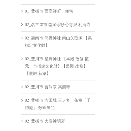
01_豊橋市 西高師町 住宅
02_名古屋市 臨済宗妙心寺派 利海寺
02_碧南市 熊野神社 南山矢取塚 【県
指定文化財】
02_豊川市 星野神社 【本殿 改修 復
元：市指定文化財】【幣殿 改修】
【覆殿 新築】
02_豊川市 曹洞宗 高膳寺
02_豊橋市 吉田城 三ノ丸 茶室「千
切庵」 数寄屋門
02_豊橋市 大岩神明宮