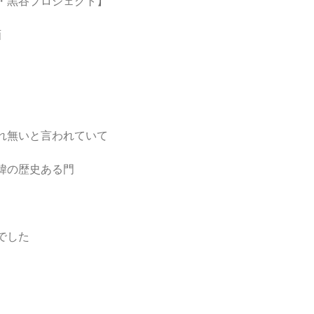
・黒谷プロジェクト】
画
れ無いと言われていて
緯の歴史ある門
でした