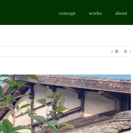
concept
works
about
前
次