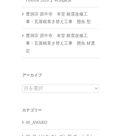
Festival 2026 】特別講演
曹洞宗 原中寺 本堂 耐震改修工
事・瓦屋根葺き替え工事 懸魚 型
曹洞宗 原中寺 本堂 耐震改修工
事・瓦屋根葺き替え工事 懸魚 材選
定
アーカイブ
ア
ー
カ
カテゴリー
イ
ブ
00_AWARD