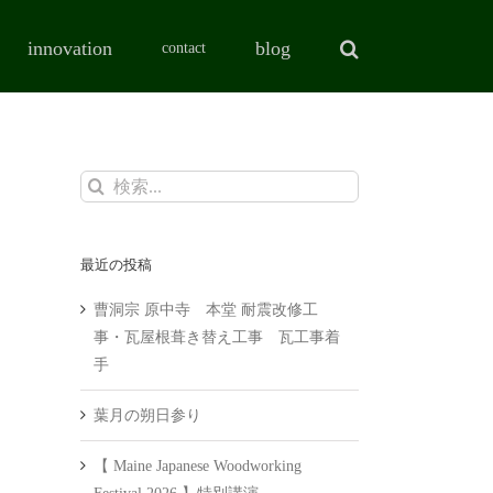
innovation
blog
contact
検
索
…
最近の投稿
曹洞宗 原中寺 本堂 耐震改修工
事・瓦屋根葺き替え工事 瓦工事着
手
葉月の朔日参り
【 Maine Japanese Woodworking