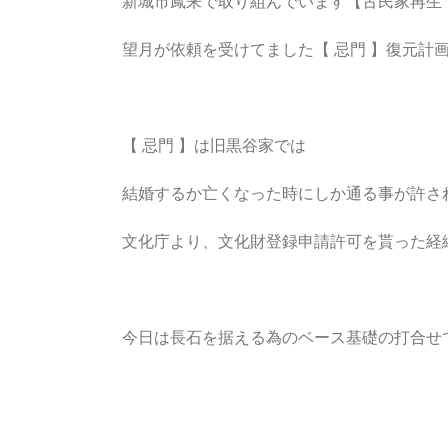
新城市鳳来で取り組んでいます【古民家再生
望月が依頼を受けてました【 忌門 】復元計
【 忌門 】は旧黒谷家では
結婚するか亡くなった時にしか通る事が許さ
文化庁より、文化財登録申請許可を貰った経
今日は長石を据える為のベース基礎の打合せ