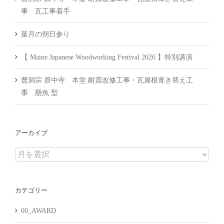
事 瓦工事着手
葉月の朔日参り
【 Maine Japanese Woodworking Festival 2026 】特別講演
曹洞宗 原中寺 本堂 耐震改修工事・瓦屋根葺き替え工
事 懸魚 型
アーカイブ
ア
ー
カ
カテゴリー
イ
ブ
00_AWARD