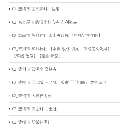
01_豊橋市 西高師町 住宅
02_名古屋市 臨済宗妙心寺派 利海寺
02_碧南市 熊野神社 南山矢取塚 【県指定文化財】
02_豊川市 星野神社 【本殿 改修 復元：市指定文化財】
【幣殿 改修】【覆殿 新築】
02_豊川市 曹洞宗 高膳寺
02_豊橋市 吉田城 三ノ丸 茶室「千切庵」 数寄屋門
02_豊橋市 大岩神明宮
02_豊橋市 嵩山町 白土社
02_豊橋市 新栄神明社