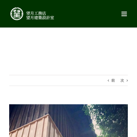
Skip
to
content
前
次
View
Larger
Image