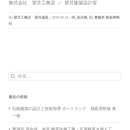
株式会社 望月工務店 ／ 望月建築設計室
By
望月工務店 望月成高
|
2018-09-24
|
00_未分類
,
02_豊橋市 新栄神明
社
検
索
…
最近の投稿
伝統建築の設計と技術指導 ポートランド 熱処理乾燥 第
一便
曹洞宗 原中寺 本堂 耐震改修工事・瓦屋根葺き替え工