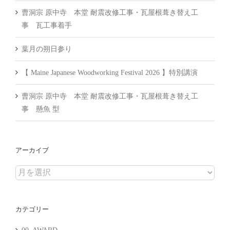
曹洞宗 原中寺 本堂 耐震改修工事・瓦屋根葺き替え工
事 瓦工事着手
葉月の朔日参り
【 Maine Japanese Woodworking Festival 2026 】特別講演
曹洞宗 原中寺 本堂 耐震改修工事・瓦屋根葺き替え工
事 懸魚 型
アーカイブ
ア
ー
カ
カテゴリー
イ
ブ