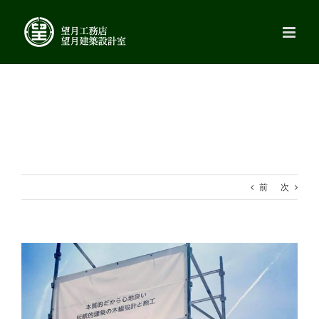
Skip
to
content
前
次
View
Larger
Image