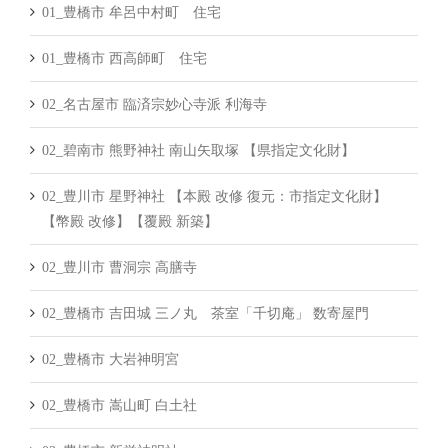
01_豊橋市 牟呂中村町 住宅
01_豊橋市 西高師町 住宅
02_名古屋市 臨済宗妙心寺派 利海寺
02_碧南市 熊野神社 南山矢取塚 【県指定文化財】
02_豊川市 星野神社 【本殿 改修 復元：市指定文化財】
【幣殿 改修】【覆殿 新築】
02_豊川市 曹洞宗 高膳寺
02_豊橋市 吉田城 三ノ丸 茶室「千切庵」 数寄屋門
02_豊橋市 大岩神明宮
02_豊橋市 嵩山町 白土社