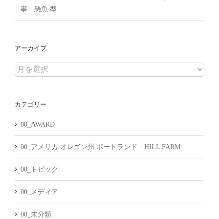
事 懸魚 型
アーカイブ
ア
ー
カ
カテゴリー
イ
ブ
00_AWARD
00_アメリカ オレゴン州 ポートランド HILL FARM
00_トピック
00_メディア
00_未分類