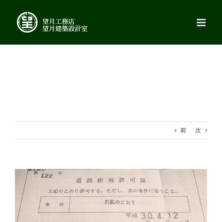
Skip
to
content
前
次
View
Larger
Image