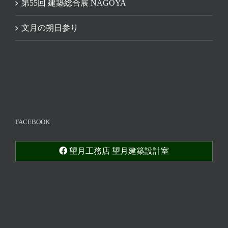
第55回 建築総合展 NAGOYA
文月の朔日参り
FACEBOOK
望月工務店 望月建築設計室