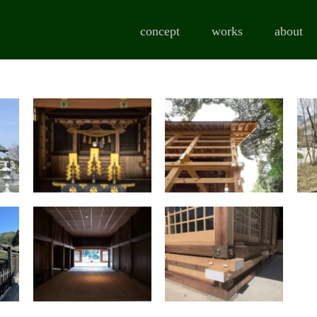
concept
works
about
星野神社（本
星野神社（覆
改
殿：豊川市 市
殿：石場建て・
指定文化財 改
伝統的構法 新
修・復元工事）
築工事）
伝統建築
伝統建築