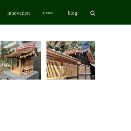
innovation
blog
contact
豊橋駅前大通り
東田神明宮
「emCAMPUS」
（神饌所 瓦屋
まちなか広場
根葺き替え工
秋葉神社
事）
伝統建築
伝統建築