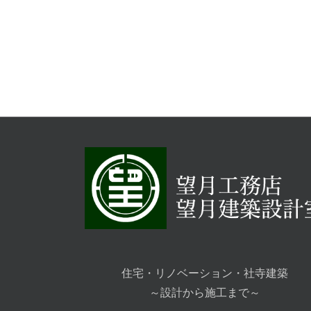
古民家再生 黒
東田神明宮
谷プロジェク
（高欄 新設工
（忌門 復元
事）
事）
伝統建築
伝統建築
住宅・リノベーション・社寺建築
～設計から施工まで～