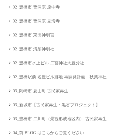
02_豊橋市 曹洞宗 原中寺
02_豊橋市 曹洞宗 見海寺
02_豊橋市 東田神明宮
02_豊橋市 清須神明社
02_豊橋市水上ビル 二宮神社大豊分社
02_豊橋駅前 名豊ビル跡地 再開発計画 秋葉神社
03_岡崎市 夏山町 古民家再生
03_新城市【古民家再生・黒谷プロジェクト】
03_豊橋市 二川町（景観形成地区内） 古民家再生
04_前 BLOG はこちからご覧ください