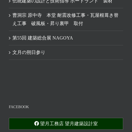
伝統建築の設計と技術指導 ポートランド 製材
曹洞宗 原中寺 本堂 耐震改修工事・瓦屋根葺き替
え工事 破風板・昇り裏甲 取付
第55回 建築総合展 NAGOYA
文月の朔日参り
FACEBOOK
望月工務店 望月建築設計室