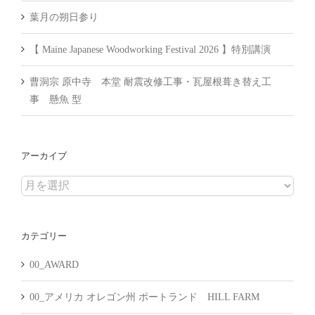
葉月の朔日参り
【 Maine Japanese Woodworking Festival 2026 】特別講演
曹洞宗 原中寺 本堂 耐震改修工事・瓦屋根葺き替え工
事 懸魚 型
アーカイブ
ア
ー
カ
カテゴリー
イ
ブ
00_AWARD
00_アメリカ オレゴン州 ポートランド HILL FARM