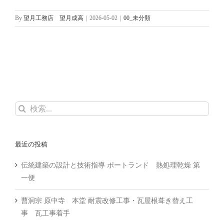
By
望月工務店 望月成高
|
2026-05-02
|
00_未分類
検
索
…
最近の投稿
伝統建築の設計と技術指導 ポートランド 熱処理乾燥 第
一便
曹洞宗 原中寺 本堂 耐震改修工事・瓦屋根葺き替え工
事 瓦工事着手