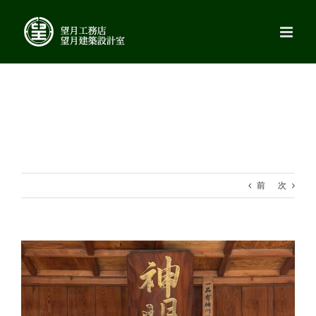
Skip
to
content
前
次
View
Larger
Image