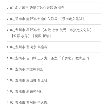
02_名古屋市 臨済宗妙心寺派 利海寺
02_碧南市 熊野神社 南山矢取塚 【県指定文化財】
02_豊川市 星野神社 【本殿 改修 復元：市指定文化財】
【幣殿 改修】【覆殿 新築】
02_豊川市 曹洞宗 高膳寺
02_豊橋市 吉田城 三ノ丸 茶室「千切庵」 数寄屋門
02_豊橋市 大岩神明宮
02_豊橋市 嵩山町 白土社
02_豊橋市 新栄神明社
02_豊橋市 曹洞宗 全久院