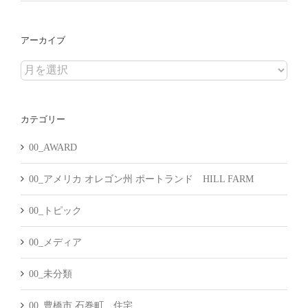
アーカイブ
ア
ー
カ
カテゴリー
イ
ブ
00_AWARD
00_アメリカ オレゴン州 ポートランド HILL FARM
00_トピック
00_メディア
00_未分類
00_豊橋市 石巻町 住宅