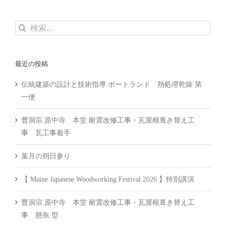
検
索
…
最近の投稿
伝統建築の設計と技術指導 ポートランド 熱処理乾燥 第
一便
曹洞宗 原中寺 本堂 耐震改修工事・瓦屋根葺き替え工
事 瓦工事着手
葉月の朔日参り
【 Maine Japanese Woodworking Festival 2026 】特別講演
曹洞宗 原中寺 本堂 耐震改修工事・瓦屋根葺き替え工
事 懸魚 型