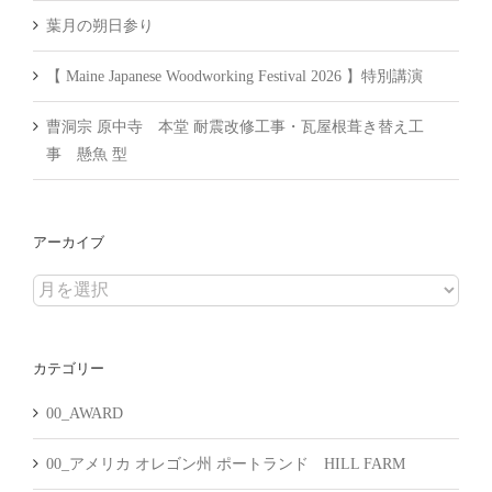
葉月の朔日参り
【 Maine Japanese Woodworking Festival 2026 】特別講演
曹洞宗 原中寺 本堂 耐震改修工事・瓦屋根葺き替え工
事 懸魚 型
アーカイブ
ア
ー
カ
カテゴリー
イ
ブ
00_AWARD
00_アメリカ オレゴン州 ポートランド HILL FARM