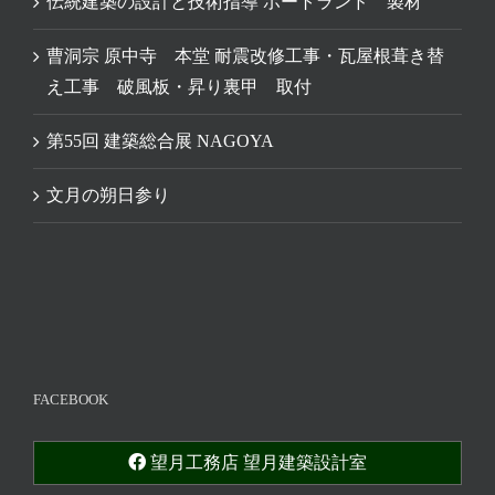
伝統建築の設計と技術指導 ポートランド 製材
曹洞宗 原中寺 本堂 耐震改修工事・瓦屋根葺き替
え工事 破風板・昇り裏甲 取付
第55回 建築総合展 NAGOYA
文月の朔日参り
FACEBOOK
望月工務店 望月建築設計室