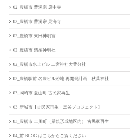
02_豊橋市 曹洞宗 原中寺
02_豊橋市 曹洞宗 見海寺
02_豊橋市 東田神明宮
02_豊橋市 清須神明社
02_豊橋市水上ビル 二宮神社大豊分社
02_豊橋駅前 名豊ビル跡地 再開発計画 秋葉神社
03_岡崎市 夏山町 古民家再生
03_新城市【古民家再生・黒谷プロジェクト】
03_豊橋市 二川町（景観形成地区内） 古民家再生
04_前 BLOG はこちからご覧ください