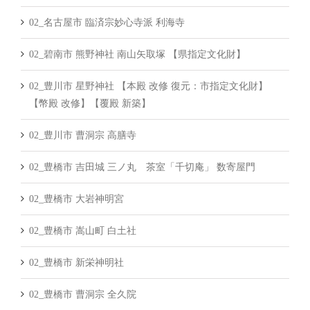
02_名古屋市 臨済宗妙心寺派 利海寺
02_碧南市 熊野神社 南山矢取塚 【県指定文化財】
02_豊川市 星野神社 【本殿 改修 復元：市指定文化財】
【幣殿 改修】【覆殿 新築】
02_豊川市 曹洞宗 高膳寺
02_豊橋市 吉田城 三ノ丸 茶室「千切庵」 数寄屋門
02_豊橋市 大岩神明宮
02_豊橋市 嵩山町 白土社
02_豊橋市 新栄神明社
02_豊橋市 曹洞宗 全久院