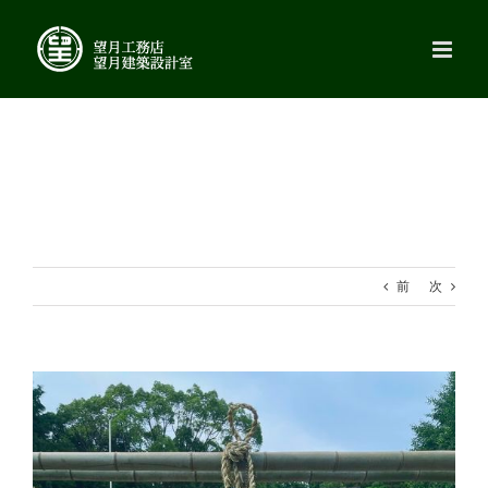
Skip
to
content
前
次
View
Larger
Image