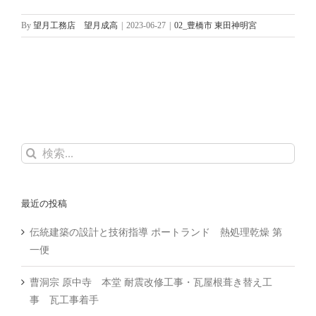
By
望月工務店 望月成高
|
2023-06-27
|
02_豊橋市 東田神明宮
検
索
…
最近の投稿
伝統建築の設計と技術指導 ポートランド 熱処理乾燥 第
一便
曹洞宗 原中寺 本堂 耐震改修工事・瓦屋根葺き替え工
事 瓦工事着手