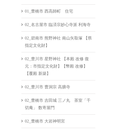
01_豊橋市 西高師町 住宅
02_名古屋市 臨済宗妙心寺派 利海寺
02_碧南市 熊野神社 南山矢取塚 【県
指定文化財】
02_豊川市 星野神社 【本殿 改修 復
元：市指定文化財】【幣殿 改修】
【覆殿 新築】
02_豊川市 曹洞宗 高膳寺
02_豊橋市 吉田城 三ノ丸 茶室「千
切庵」 数寄屋門
02_豊橋市 大岩神明宮