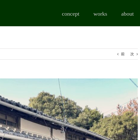
concept
works
about
前
次