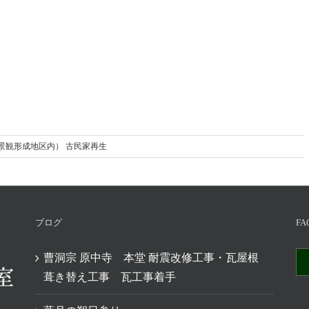
（景観形成地区内） 古民家再生
ブログ
FA
曹洞宗 原中寺 本堂 耐震改修工事・瓦屋根
葺き替え工事 瓦工事着手