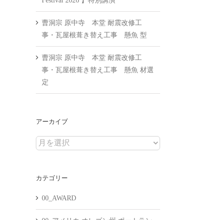
Festival 2026 】特別講演
曹洞宗 原中寺 本堂 耐震改修工
事・瓦屋根葺き替え工事 懸魚 型
曹洞宗 原中寺 本堂 耐震改修工
事・瓦屋根葺き替え工事 懸魚 材選
定
アーカイブ
ア
ー
カ
カテゴリー
イ
ブ
00_AWARD