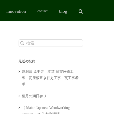
innovation
blog
contact
検
索
…
最近の投稿
曹洞宗 原中寺 本堂 耐震改修工
事・瓦屋根葺き替え工事 瓦工事着
手
葉月の朔日参り
【 Maine Japanese Woodworking