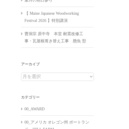
葉月の朔日参り
【 Maine Japanese Woodworking
Festival 2026 】特別講演
曹洞宗 原中寺 本堂 耐震改修工
事・瓦屋根葺き替え工事 懸魚 型
アーカイブ
ア
ー
カ
カテゴリー
イ
ブ
00_AWARD
00_アメリカ オレゴン州 ポートラン