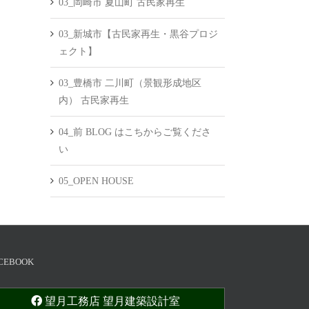
03_岡崎市 夏山町 古民家再生
03_新城市【古民家再生・黒谷プロジ
ェクト】
03_豊橋市 二川町（景観形成地区
内） 古民家再生
04_前 BLOG はこちからご覧くださ
い
05_OPEN HOUSE
CEBOOK
望月工務店 望月建築設計室