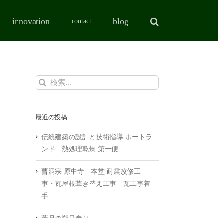
innovation
blog
contact
検
索
…
最近の投稿
伝統建築の設計と技術指導 ポートラ
ンド 熱処理乾燥 第一便
曹洞宗 原中寺 本堂 耐震改修工
事・瓦屋根葺き替え工事 瓦工事着
手