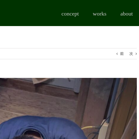
concept
works
about
前
次