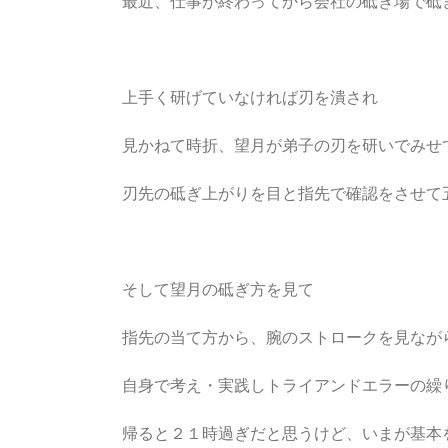
最近、仕事が終わってから会社の砥ぎ場で砥
上手く研げていなければ刃を潰され
見かねて時折、望月が弟子の刃を研いでみせ
刃先の砥ぎ上がりを目と指先で確認をさせて
そして望月の砥ぎ方を見て
指先の当て方から、腕のストロークを見なが
自身で考え・実践しトライアンドエラーの繰
帰ると２１時過ぎだと思うけど、いまが基本