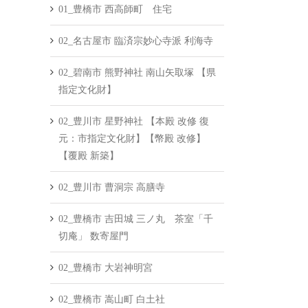
01_豊橋市 西高師町 住宅
02_名古屋市 臨済宗妙心寺派 利海寺
02_碧南市 熊野神社 南山矢取塚 【県
指定文化財】
02_豊川市 星野神社 【本殿 改修 復
元：市指定文化財】【幣殿 改修】
【覆殿 新築】
02_豊川市 曹洞宗 高膳寺
02_豊橋市 吉田城 三ノ丸 茶室「千
切庵」 数寄屋門
02_豊橋市 大岩神明宮
02_豊橋市 嵩山町 白土社