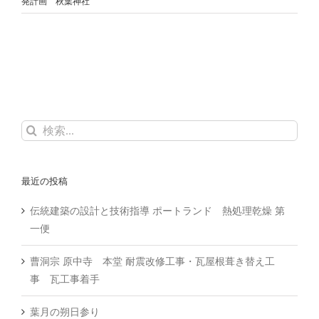
発計画 秋葉神社
検
索
…
最近の投稿
伝統建築の設計と技術指導 ポートランド 熱処理乾燥 第
一便
曹洞宗 原中寺 本堂 耐震改修工事・瓦屋根葺き替え工
事 瓦工事着手
葉月の朔日参り