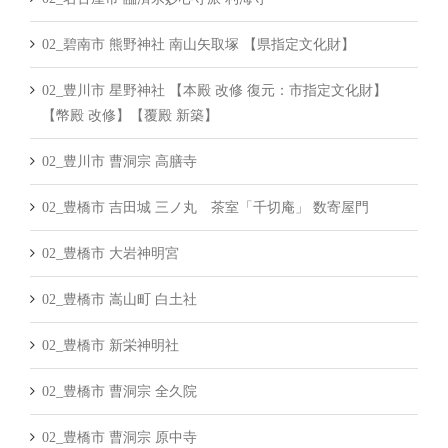
02_碧南市 熊野神社 南山矢取塚 【県指定文化財】
02_豊川市 星野神社 【本殿 改修 復元：市指定文化財】
【幣殿 改修】【覆殿 新築】
02_豊川市 曹洞宗 高膳寺
02_豊橋市 吉田城 三ノ丸 茶室「千切庵」 数寄屋門
02_豊橋市 大岩神明宮
02_豊橋市 嵩山町 白土社
02_豊橋市 新栄神明社
02_豊橋市 曹洞宗 全久院
02_豊橋市 曹洞宗 原中寺