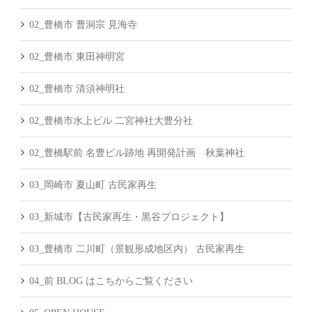
02_豊橋市 曹洞宗 見海寺
02_豊橋市 東田神明宮
02_豊橋市 清須神明社
02_豊橋市水上ビル 二宮神社大豊分社
02_豊橋駅前 名豊ビル跡地 再開発計画 秋葉神社
03_岡崎市 夏山町 古民家再生
03_新城市【古民家再生・黒谷プロジェクト】
03_豊橋市 二川町（景観形成地区内） 古民家再生
04_前 BLOG はこちからご覧ください