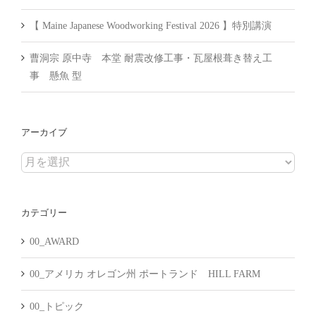
【 Maine Japanese Woodworking Festival 2026 】特別講演
曹洞宗 原中寺 本堂 耐震改修工事・瓦屋根葺き替え工
事 懸魚 型
アーカイブ
ア
ー
カ
カテゴリー
イ
ブ
00_AWARD
00_アメリカ オレゴン州 ポートランド HILL FARM
00_トピック