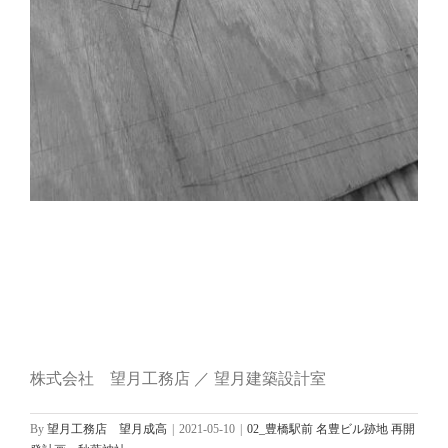
株式会社 望月工務店 ／ 望月建築設計室
By
望月工務店 望月成高
|
2021-05-10
|
02_豊橋駅前 名豊ビル跡地 再開