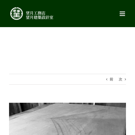
Skip
to
content
前
次
View
Larger
Image