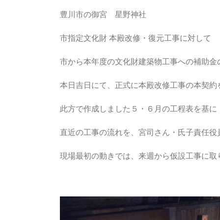
豊川市の御宮 星野神社
市指定文化財 本殿改修・復元工事に対して
市から本年度の文化財建築物工事への補助金
本日吉日にて、正式に本殿改修工事の本契約
此方で作成しました５・６月の工程表を基に
直近の工事の流れを、宮司さん・氏子責任役
現場最初の動きでは、来週から仮設工事に取