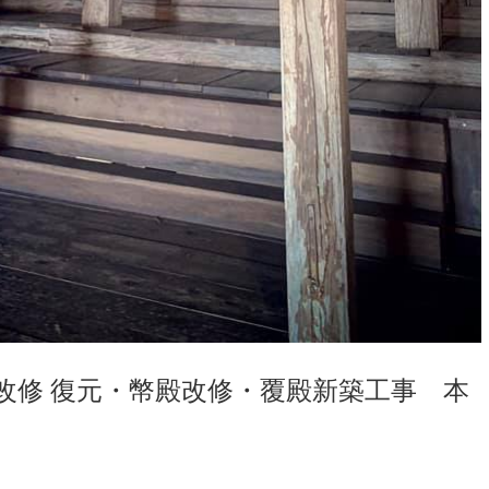
改修 復元・幣殿改修・覆殿新築工事 本