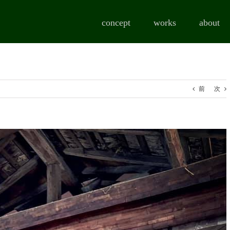
concept
works
about
前
次