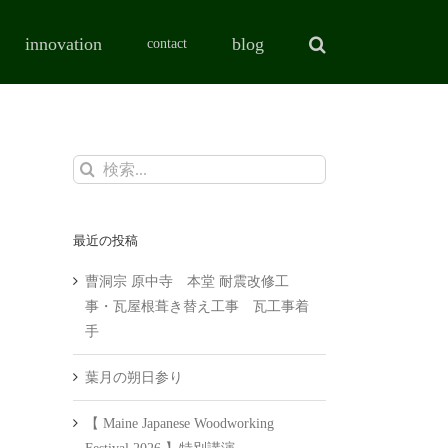
innovation
blog
contact
検
索
…
最近の投稿
曹洞宗 原中寺 本堂 耐震改修工
事・瓦屋根葺き替え工事 瓦工事着
手
葉月の朔日参り
【 Maine Japanese Woodworking