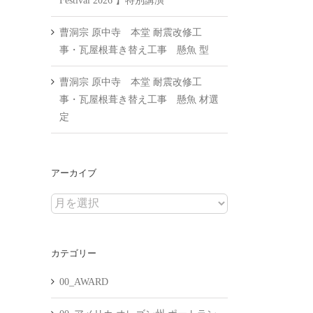
Festival 2026 】特別講演
曹洞宗 原中寺 本堂 耐震改修工
事・瓦屋根葺き替え工事 懸魚 型
曹洞宗 原中寺 本堂 耐震改修工
事・瓦屋根葺き替え工事 懸魚 材選
定
アーカイブ
ア
ー
カ
カテゴリー
イ
ブ
00_AWARD