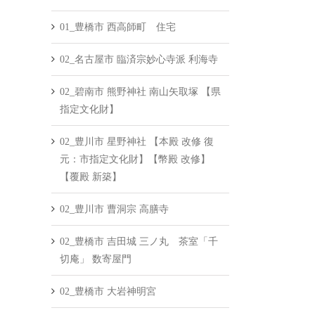
01_豊橋市 西高師町 住宅
02_名古屋市 臨済宗妙心寺派 利海寺
02_碧南市 熊野神社 南山矢取塚 【県
指定文化財】
02_豊川市 星野神社 【本殿 改修 復
元：市指定文化財】【幣殿 改修】
【覆殿 新築】
02_豊川市 曹洞宗 高膳寺
02_豊橋市 吉田城 三ノ丸 茶室「千
切庵」 数寄屋門
02_豊橋市 大岩神明宮