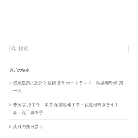
検
索
…
最近の投稿
伝統建築の設計と技術指導 ポートランド 熱処理乾燥 第
一便
曹洞宗 原中寺 本堂 耐震改修工事・瓦屋根葺き替え工
事 瓦工事着手
葉月の朔日参り