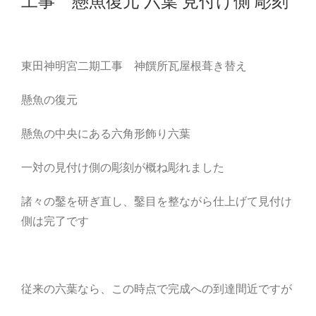
工事 懸魚復元 六葉 見付け側 彫刻
東田神明宮二期工事 神饌所瓦屋根葺き替え
懸魚の復元
懸魚の中央にある六角形飾り六葉
一対の見付け側の彫刻が概ね彫れました
諸々の鑿を研ぎ直し、鑿目を整ながら仕上げて見付け
側は完了です
従来の六葉なら、この時点で完成への到達間近ですが