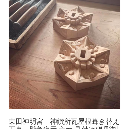
東田神明宮 神饌所瓦屋根葺き替え