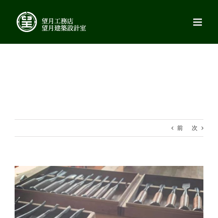
Skip
to
content
前
次
View
Larger
Image