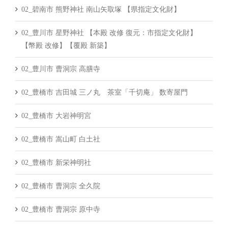
02_碧南市 熊野神社 南山矢取塚 【県指定文化財】
02_豊川市 星野神社 【本殿 改修 復元：市指定文化財】
【幣殿 改修】【覆殿 新築】
02_豊川市 曹洞宗 高膳寺
02_豊橋市 吉田城 三ノ丸 茶室「千切庵」 数寄屋門
02_豊橋市 大岩神明宮
02_豊橋市 嵩山町 白土社
02_豊橋市 新栄神明社
02_豊橋市 曹洞宗 全久院
02_豊橋市 曹洞宗 原中寺