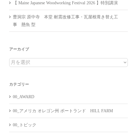
【 Maine Japanese Woodworking Festival 2026 】特別講演
曹洞宗 原中寺 本堂 耐震改修工事・瓦屋根葺き替え工
事 懸魚 型
アーカイブ
ア
ー
カ
カテゴリー
イ
ブ
00_AWARD
00_アメリカ オレゴン州 ポートランド HILL FARM
00_トピック