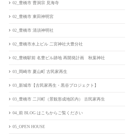
02_豊橋市 曹洞宗 見海寺
02_豊橋市 東田神明宮
02_豊橋市 清須神明社
02_豊橋市水上ビル 二宮神社大豊分社
02_豊橋駅前 名豊ビル跡地 再開発計画 秋葉神社
03_岡崎市 夏山町 古民家再生
03_新城市【古民家再生・黒谷プロジェクト】
03_豊橋市 二川町（景観形成地区内） 古民家再生
04_前 BLOG はこちからご覧ください
05_OPEN HOUSE