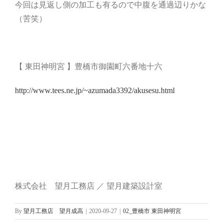
今回は見返し側の加工も有るので中腹を通過辺りかな
（苦笑）
【 東田神明宮 】豊橋市御園町六番地十六
http://www.tees.ne.jp/~azumada3392/akusesu.html
株式会社 望月工務店 ／ 望月建築設計室
By
望月工務店 望月成高
|
2020-09-27
|
02_豊橋市 東田神明宮