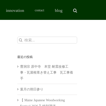
innovation
blog
contact
検
索
…
最近の投稿
曹洞宗 原中寺 本堂 耐震改修工
事・瓦屋根葺き替え工事 瓦工事着
手
葉月の朔日参り
【 Maine Japanese Woodworking