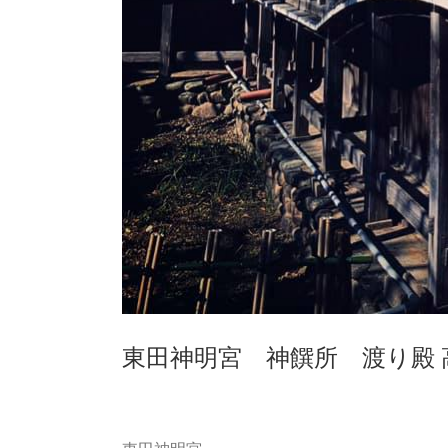
東田神明宮 神饌所 渡り殿 