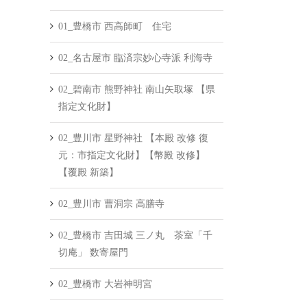
01_豊橋市 西高師町 住宅
02_名古屋市 臨済宗妙心寺派 利海寺
02_碧南市 熊野神社 南山矢取塚 【県
指定文化財】
02_豊川市 星野神社 【本殿 改修 復
元：市指定文化財】【幣殿 改修】
【覆殿 新築】
02_豊川市 曹洞宗 高膳寺
02_豊橋市 吉田城 三ノ丸 茶室「千
切庵」 数寄屋門
02_豊橋市 大岩神明宮