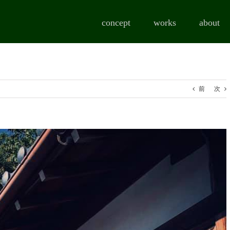
concept
works
about
前
次