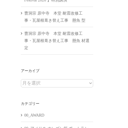
Festival 2026 】特別講演
曹洞宗 原中寺 本堂 耐震改修工
事・瓦屋根葺き替え工事 懸魚 型
曹洞宗 原中寺 本堂 耐震改修工
事・瓦屋根葺き替え工事 懸魚 材選
定
アーカイブ
ア
ー
カ
カテゴリー
イ
ブ
00_AWARD