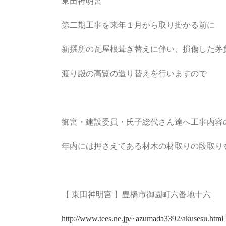
東田神明宮
第二期工事を来年１月から取り掛かる前に
新撰所の瓦屋根葺き替えに伴い、損傷した茅
渡り殿の高覧の造り替えを行いますので
御宮・建設委員・氏子総代さん達へ工事内容
年内には押さえてある材木の材取りの段取り
【 東田神明宮 】豊橋市御園町六番地十六
http://www.tees.ne.jp/~azumada3392/akusesu.html