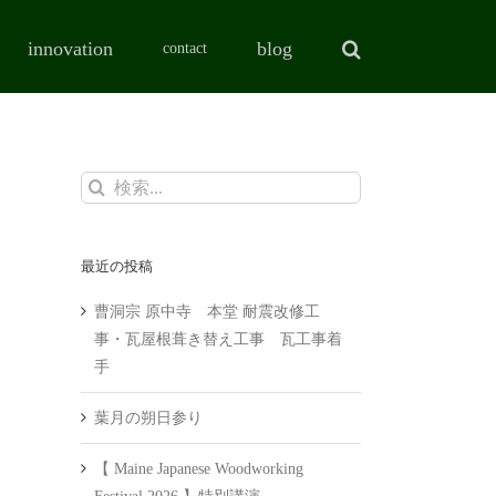
innovation
blog
contact
検
索
…
最近の投稿
曹洞宗 原中寺 本堂 耐震改修工
事・瓦屋根葺き替え工事 瓦工事着
手
葉月の朔日参り
【 Maine Japanese Woodworking