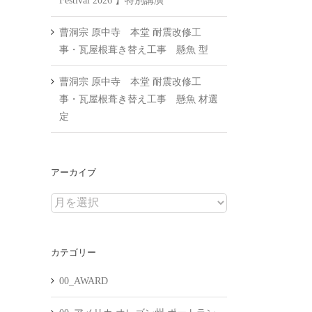
Festival 2026 】特別講演
曹洞宗 原中寺 本堂 耐震改修工
事・瓦屋根葺き替え工事 懸魚 型
曹洞宗 原中寺 本堂 耐震改修工
事・瓦屋根葺き替え工事 懸魚 材選
定
アーカイブ
ア
ー
カ
カテゴリー
イ
ブ
00_AWARD