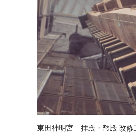
東田神明宮 拝殿・幣殿 改修