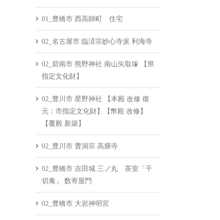
01_豊橋市 西高師町 住宅
02_名古屋市 臨済宗妙心寺派 利海寺
02_碧南市 熊野神社 南山矢取塚 【県
指定文化財】
02_豊川市 星野神社 【本殿 改修 復
元：市指定文化財】【幣殿 改修】
【覆殿 新築】
02_豊川市 曹洞宗 高膳寺
02_豊橋市 吉田城 三ノ丸 茶室「千
切庵」 数寄屋門
02_豊橋市 大岩神明宮