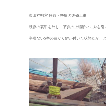
東田神明宮 拝殿・幣殿の改修工事
既存の裏甲を外し、茅負の上端沿いに糸を引
半端ないS字の曲がり癖が付いた状態だが、