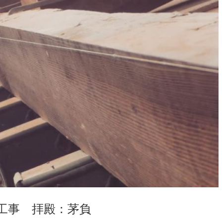
工事 拝殿：茅負