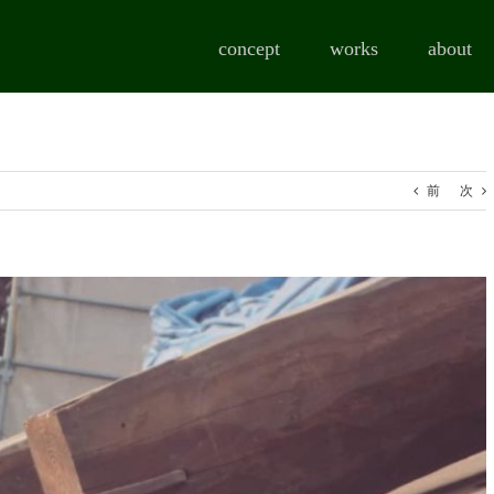
concept
works
about
前
次