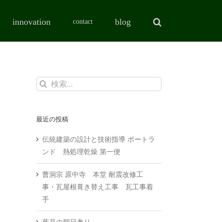
innovation
blog
contact
検
索
…
最近の投稿
伝統建築の設計と技術指導 ポートラ
ンド 熱処理乾燥 第一便
曹洞宗 原中寺 本堂 耐震改修工
事・瓦屋根葺き替え工事 瓦工事着
手