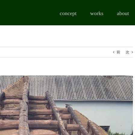
concept
works
about
前
次