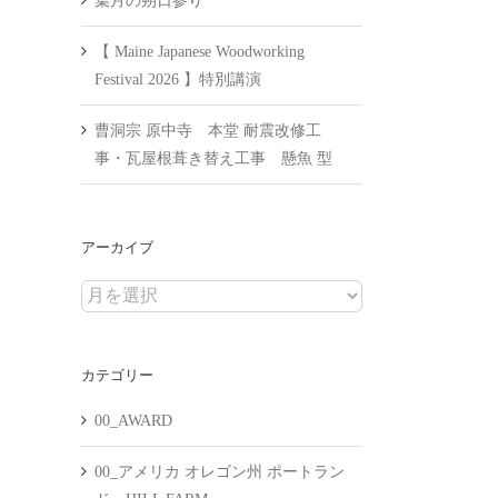
葉月の朔日参り
【 Maine Japanese Woodworking
Festival 2026 】特別講演
曹洞宗 原中寺 本堂 耐震改修工
事・瓦屋根葺き替え工事 懸魚 型
アーカイブ
ア
ー
カ
カテゴリー
イ
ブ
00_AWARD
00_アメリカ オレゴン州 ポートラン