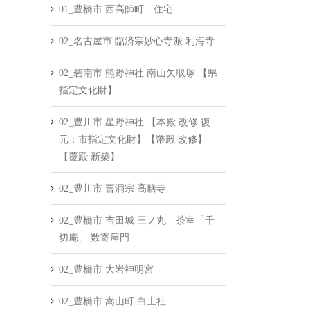
01_豊橋市 西高師町 住宅
02_名古屋市 臨済宗妙心寺派 利海寺
02_碧南市 熊野神社 南山矢取塚 【県
指定文化財】
02_豊川市 星野神社 【本殿 改修 復
元：市指定文化財】【幣殿 改修】
【覆殿 新築】
02_豊川市 曹洞宗 高膳寺
02_豊橋市 吉田城 三ノ丸 茶室「千
切庵」 数寄屋門
02_豊橋市 大岩神明宮
02_豊橋市 嵩山町 白土社