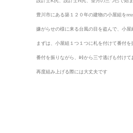
設計士K氏、設計士H氏、望月の三つ巴で始
豊川市にある築１２０年の建物の小屋組をreu
嫌がらせの様に来る台風の目を盗んで、小屋
まずは、小屋組１つ１つに札を付けて番付を
番付を振りながら、峠から三寸逃げも付けて
再度組み上げる際には大丈夫です