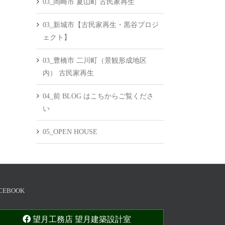
03_岡崎市 夏山町 古民家再生
03_新城市【古民家再生・黒谷プロジ
ェクト】
03_豊橋市 二川町（景観形成地区
内） 古民家再生
04_前 BLOG はこちからご覧くださ
い
05_OPEN HOUSE
CEBOOK
望月工務店 望月建築設計室