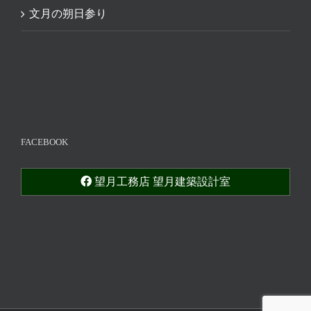
文月の朔日参り
FACEBOOK
望月工務店 望月建築設計室