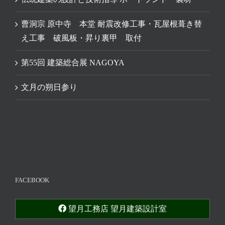
曹洞宗 原中寺 本堂 耐震改修工事・瓦屋根葺き替
え工事 破風板・昇り裏甲 取付
第55回 建築総合展 NAGOYA
文月の朔日参り
FACEBOOK
望月工務店 望月建築設計室