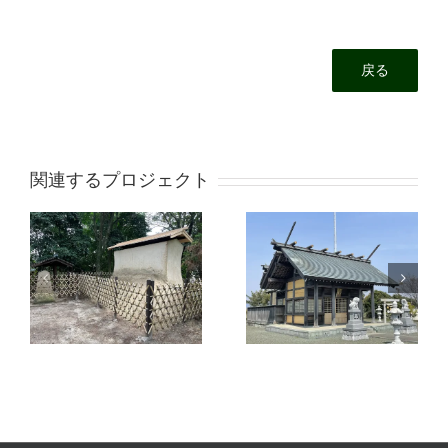
戻る
関連するプロジェクト
上の宮 熊野神社
(南山：碧南市
清須神明社（改
県指定文化財
修工事）