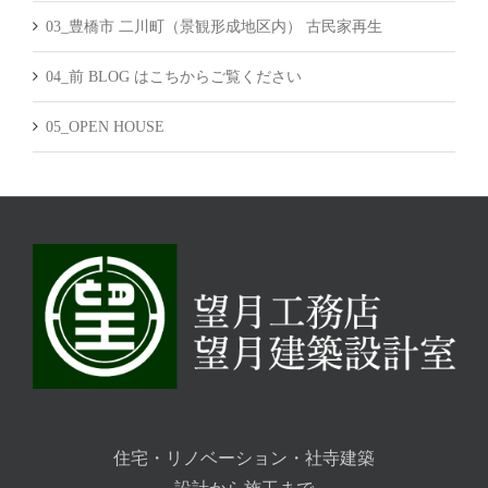
03_豊橋市 二川町（景観形成地区内） 古民家再生
04_前 BLOG はこちからご覧ください
05_OPEN HOUSE
住宅・リノベーション・社寺建築