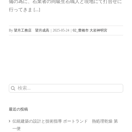
備の為に、石業者の同級生石職人と現地にて打合せに
末社 修繕依頼 現地打合せ
行ってきま [...]
02_豊橋市 大岩神明宮
By
望月工務店 望月成高
|
2025-05-24
|
02_豊橋市 大岩神明宮
検
索
…
最近の投稿
伝統建築の設計と技術指導 ポートランド 熱処理乾燥 第
一便