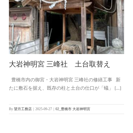
大岩神明宮 三峰社 土台取替え
豊橋市内の御宮・大岩神明宮 三峰社の修繕工事 新
たに敷石を据え、既存の柱と土台の仕口が「蟻」 [...]
大岩神明宮 三峰社 土台取替え
02_豊橋市 大岩神明宮
By
望月工務店
|
2025-09-27
|
02_豊橋市 大岩神明宮