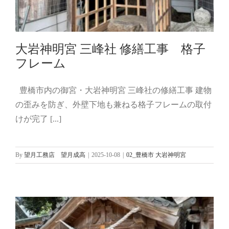
大岩神明宮 三峰社 修繕工事 格子
フレーム
豊橋市内の御宮・大岩神明宮 三峰社の修繕工事 建物
大岩神明宮 三峰社 修繕工事 格子フレ
の歪みを防ぎ、外壁下地も兼ねる格子フレームの取付
ーム
けが完了 [...]
02_豊橋市 大岩神明宮
By
望月工務店 望月成高
|
2025-10-08
|
02_豊橋市 大岩神明宮