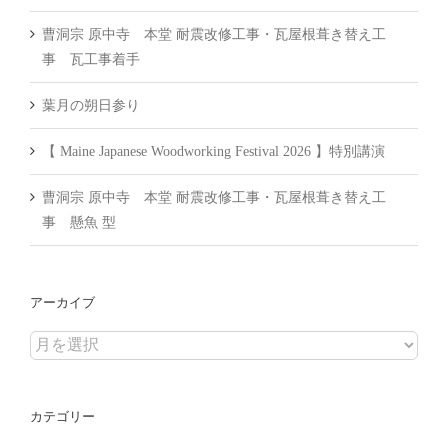
曹洞宗 原中寺 本堂 耐震改修工事・瓦屋根葺き替え工
事 瓦工事着手
葉月の朔日参り
【 Maine Japanese Woodworking Festival 2026 】特別講演
曹洞宗 原中寺 本堂 耐震改修工事・瓦屋根葺き替え工
事 懸魚 型
アーカイブ
ア
ー
カ
カテゴリー
イ
ブ