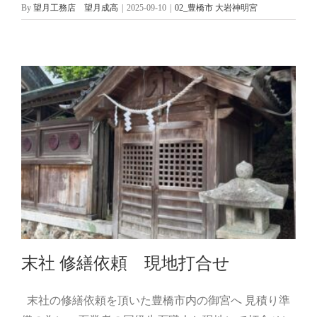
By
望月工務店 望月成高
|
2025-09-10
|
02_豊橋市 大岩神明宮
末社 修繕依頼 現地打合せ
末社の修繕依頼を頂いた豊橋市内の御宮へ 見積り準