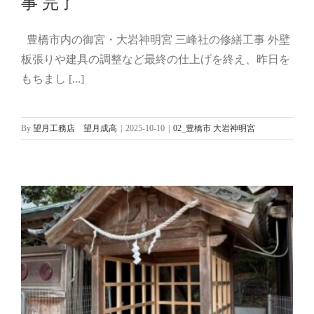
事 完了
豊橋市内の御宮・大岩神明宮 三峰社の修繕工事 外壁
大岩神明宮 三峰社 修繕工事 本工事 完
板張りや建具の調整など最終の仕上げを終え、昨日を
了
もちまし [...]
02_豊橋市 大岩神明宮
By
望月工務店 望月成高
|
2025-10-10
|
02_豊橋市 大岩神明宮