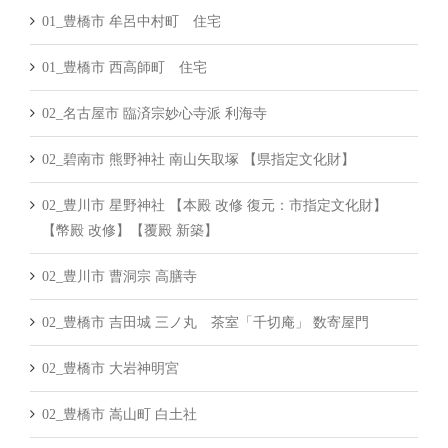
01_豊橋市 牟呂中村町 住宅
01_豊橋市 西高師町 住宅
02_名古屋市 臨済宗妙心寺派 利海寺
02_碧南市 熊野神社 南山矢取塚 【県指定文化財】
02_豊川市 星野神社 【本殿 改修 復元：市指定文化財】
【幣殿 改修】【覆殿 新築】
02_豊川市 曹洞宗 高膳寺
02_豊橋市 吉田城 三ノ丸 茶室「千切庵」 数寄屋門
02_豊橋市 大岩神明宮
02_豊橋市 嵩山町 白土社