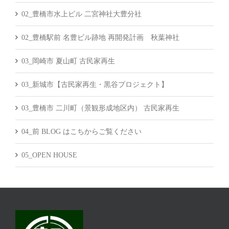
02_豊橋市水上ビル 二宮神社大豊分社
02_豊橋駅前 名豊ビル跡地 再開発計画 秋葉神社
03_岡崎市 夏山町 古民家再生
03_新城市【古民家再生・黒谷プロジェクト】
03_豊橋市 二川町（景観形成地区内） 古民家再生
04_前 BLOG はこちからご覧ください
05_OPEN HOUSE