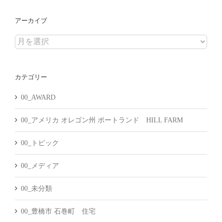
アーカイブ
ア
ー
カ
カテゴリー
イ
ブ
00_AWARD
00_アメリカ オレゴン州 ポートランド HILL FARM
00_トピック
00_メディア
00_未分類
00_豊橋市 石巻町 住宅