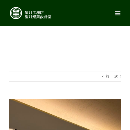
Skip
to
content
前
次
View
Larger
Image