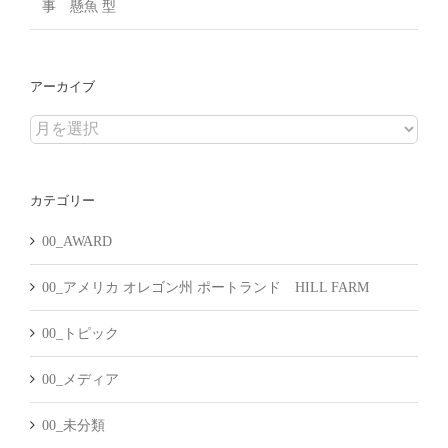
事 懸魚 型
アーカイブ
ア
ー
カ
カテゴリー
イ
ブ
00_AWARD
00_アメリカ オレゴン州 ポートランド HILL FARM
00_トピック
00_メディア
00_未分類