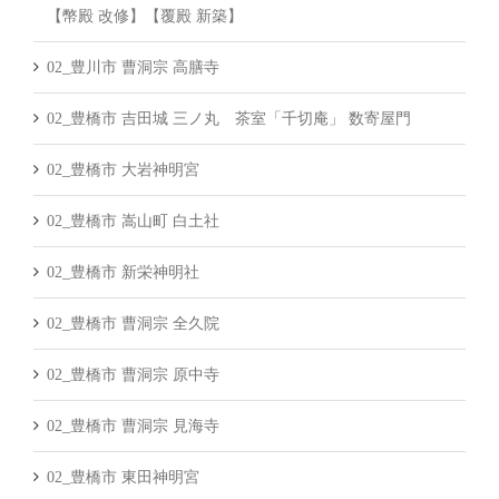
【幣殿 改修】【覆殿 新築】
02_豊川市 曹洞宗 高膳寺
02_豊橋市 吉田城 三ノ丸 茶室「千切庵」 数寄屋門
02_豊橋市 大岩神明宮
02_豊橋市 嵩山町 白土社
02_豊橋市 新栄神明社
02_豊橋市 曹洞宗 全久院
02_豊橋市 曹洞宗 原中寺
02_豊橋市 曹洞宗 見海寺
02_豊橋市 東田神明宮