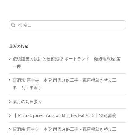
検
索
…
最近の投稿
伝統建築の設計と技術指導 ポートランド 熱処理乾燥 第
一便
曹洞宗 原中寺 本堂 耐震改修工事・瓦屋根葺き替え工
事 瓦工事着手
葉月の朔日参り
【 Maine Japanese Woodworking Festival 2026 】特別講演
曹洞宗 原中寺 本堂 耐震改修工事・瓦屋根葺き替え工