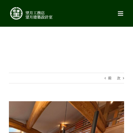
Skip
to
content
前
次
View
Larger
Image