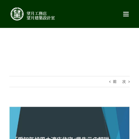
Skip
to
content
前
次
View
Larger
Image