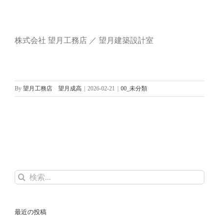
株式会社 望月工務店 ／ 望月建築設計室
By
望月工務店 望月成高
|
2026-02-21
|
00_未分類
検
索
…
最近の投稿