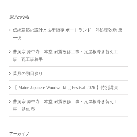
索
…
最近の投稿
伝統建築の設計と技術指導 ポートランド 熱処理乾燥 第
一便
曹洞宗 原中寺 本堂 耐震改修工事・瓦屋根葺き替え工
事 瓦工事着手
葉月の朔日参り
【 Maine Japanese Woodworking Festival 2026 】特別講演
曹洞宗 原中寺 本堂 耐震改修工事・瓦屋根葺き替え工
事 懸魚 型
アーカイブ