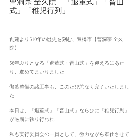
曹洞宗 全久院 「退董式」「晋山
式」「稚児行列」
創建より510年の歴史を刻む、豊橋市【曹洞宗 全久
院】
56年ぶりとなる「退董式・晋山式」を迎えるにあた
り、進めてまいりました
伽藍整備の諸工事も、このたび恙なく完了いたしまし
た
本日は、「退董式」「晋山式」ならびに「稚児行列」
が厳粛に執り行われ
私も実行委員会の一員として、微力ながら奉仕させて