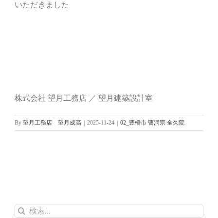
いただきました
株式会社 望月工務店 ／ 望月建築設計室
By
望月工務店 望月成高
|
2025-11-24
|
02_豊橋市 曹洞宗 全久院
検