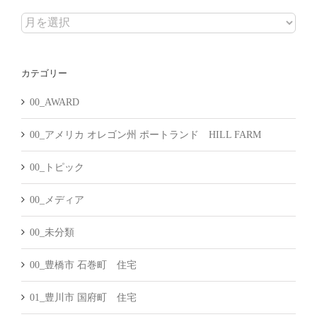
ア
ー
カ
カテゴリー
イ
ブ
00_AWARD
00_アメリカ オレゴン州 ポートランド HILL FARM
00_トピック
00_メディア
00_未分類
00_豊橋市 石巻町 住宅
01_豊川市 国府町 住宅