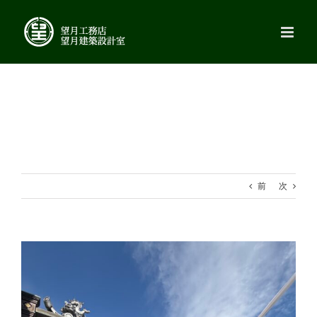
Skip
to
content
前
次
View
Larger
Image