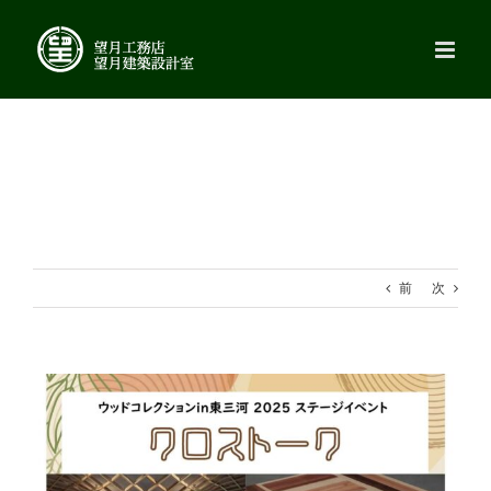
Skip
to
content
前
次
View
Larger
Image