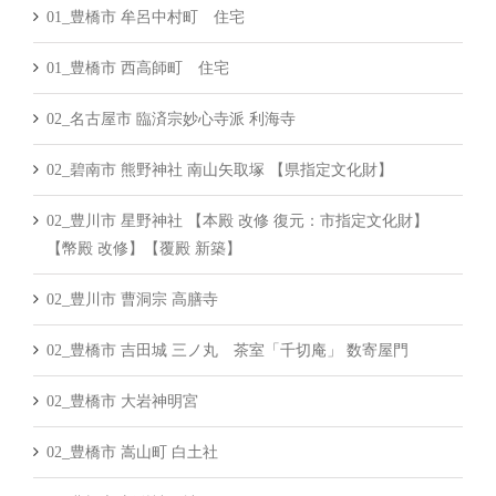
01_豊橋市 牟呂中村町 住宅
01_豊橋市 西高師町 住宅
02_名古屋市 臨済宗妙心寺派 利海寺
02_碧南市 熊野神社 南山矢取塚 【県指定文化財】
02_豊川市 星野神社 【本殿 改修 復元：市指定文化財】
【幣殿 改修】【覆殿 新築】
02_豊川市 曹洞宗 高膳寺
02_豊橋市 吉田城 三ノ丸 茶室「千切庵」 数寄屋門
02_豊橋市 大岩神明宮
02_豊橋市 嵩山町 白土社