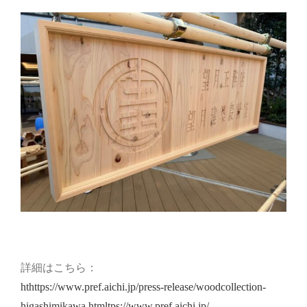
詳細はこちら：
hthttps://www.pref.aichi.jp/press-release/woodcollection-
higashimikawa.htmltps://www.pref.aichi.jp/