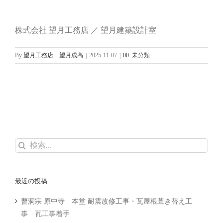
株式会社 望月工務店 ／ 望月建築設計室
By
望月工務店 望月成高
|
2025-11-07
|
00_未分類
検
索
…
最近の投稿
曹洞宗 原中寺 本堂 耐震改修工事・瓦屋根葺き替え工
事 瓦工事着手