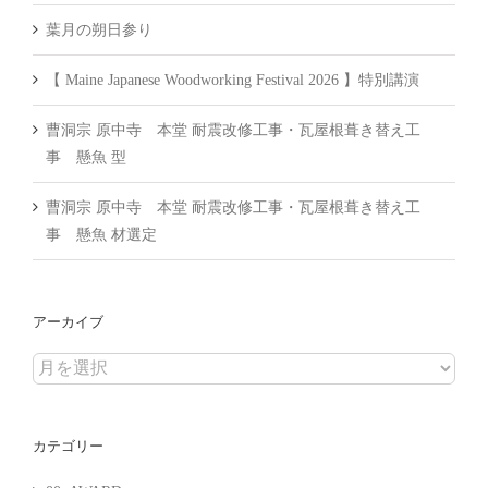
葉月の朔日参り
【 Maine Japanese Woodworking Festival 2026 】特別講演
曹洞宗 原中寺 本堂 耐震改修工事・瓦屋根葺き替え工
事 懸魚 型
曹洞宗 原中寺 本堂 耐震改修工事・瓦屋根葺き替え工
事 懸魚 材選定
アーカイブ
ア
ー
カ
カテゴリー
イ
ブ