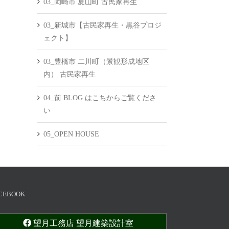
03_岡崎市 夏山町 古民家再生
03_新城市【古民家再生・黒谷プロジ
ェクト】
03_豊橋市 二川町（景観形成地区
内） 古民家再生
04_前 BLOG はこちからご覧くださ
い
05_OPEN HOUSE
CEBOOK
望月工務店 望月建築設計室