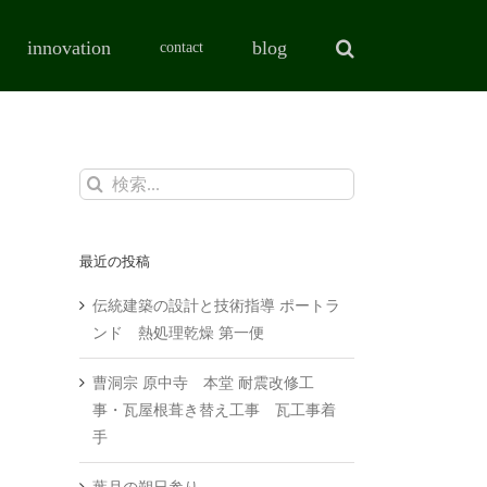
innovation
blog
contact
検
索
…
最近の投稿
伝統建築の設計と技術指導 ポートラ
ンド 熱処理乾燥 第一便
曹洞宗 原中寺 本堂 耐震改修工
事・瓦屋根葺き替え工事 瓦工事着
手