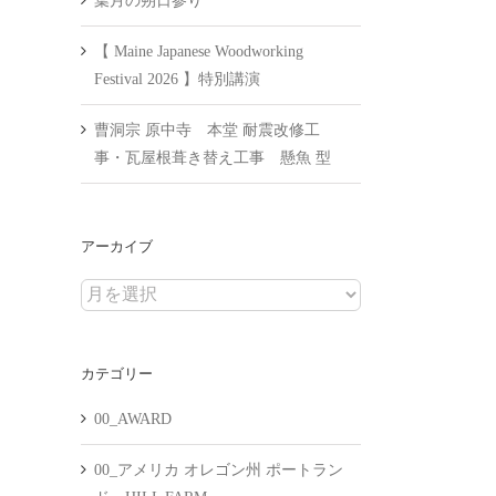
葉月の朔日参り
【 Maine Japanese Woodworking
Festival 2026 】特別講演
曹洞宗 原中寺 本堂 耐震改修工
事・瓦屋根葺き替え工事 懸魚 型
アーカイブ
ア
ー
カ
カテゴリー
イ
ブ
00_AWARD
00_アメリカ オレゴン州 ポートラン