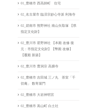
01_豊橋市 西高師町 住宅
02_名古屋市 臨済宗妙心寺派 利海寺
02_碧南市 熊野神社 南山矢取塚 【県
指定文化財】
02_豊川市 星野神社 【本殿 改修 復
元：市指定文化財】【幣殿 改修】
【覆殿 新築】
02_豊川市 曹洞宗 高膳寺
02_豊橋市 吉田城 三ノ丸 茶室「千
切庵」 数寄屋門
02_豊橋市 大岩神明宮
02_豊橋市 嵩山町 白土社