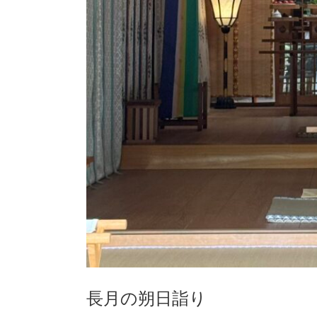
長月の朔日詣り