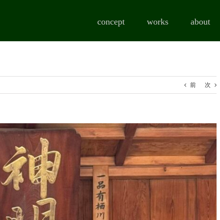
concept
works
about
前
次