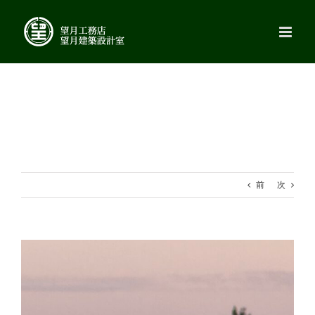
Skip
to
content
前
次
View
Larger
Image