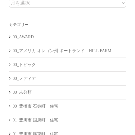
ア
ー
カ
カテゴリー
イ
ブ
00_AWARD
00_アメリカ オレゴン州 ポートランド HILL FARM
00_トピック
00_メディア
00_未分類
00_豊橋市 石巻町 住宅
01_豊川市 国府町 住宅
01_豊川市 篠束町 住宅