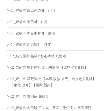
01_豊橋市 東田仲の町 住宅
01_豊橋市 東田町 住宅
01_豊橋市 牟呂中村町 住宅
01_豊橋市 西高師町 住宅
02_名古屋市 臨済宗妙心寺派 利海寺
02_碧南市 熊野神社 南山矢取塚 【県指定文化財】
02_豊川市 星野神社 【本殿 改修 復元：市指定文化財】
【幣殿 改修】【覆殿 新築】
02_豊川市 曹洞宗 高膳寺
02_豊橋市 吉田城 三ノ丸 茶室「千切庵」 数寄屋門