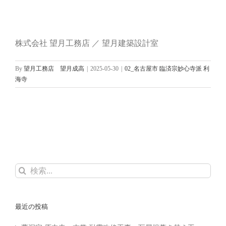
株式会社 望月工務店 ／ 望月建築設計室
By
望月工務店 望月成高
|
2025-05-30
|
02_名古屋市 臨済宗妙心寺派 利
海寺
検
索
…
最近の投稿