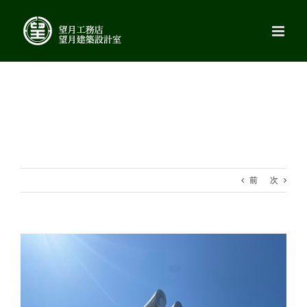
Skip
to
content
前
次
View
Larger
Image