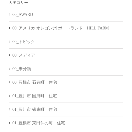
カテゴリー
イ
ブ
00_AWARD
00_アメリカ オレゴン州 ポートランド HILL FARM
00_トピック
00_メディア
00_未分類
00_豊橋市 石巻町 住宅
01_豊川市 国府町 住宅
01_豊川市 篠束町 住宅
01_豊橋市 東田仲の町 住宅