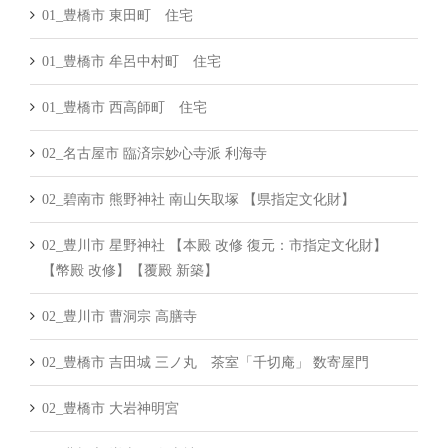
01_豊橋市 東田町 住宅
01_豊橋市 牟呂中村町 住宅
01_豊橋市 西高師町 住宅
02_名古屋市 臨済宗妙心寺派 利海寺
02_碧南市 熊野神社 南山矢取塚 【県指定文化財】
02_豊川市 星野神社 【本殿 改修 復元：市指定文化財】
【幣殿 改修】【覆殿 新築】
02_豊川市 曹洞宗 高膳寺
02_豊橋市 吉田城 三ノ丸 茶室「千切庵」 数寄屋門
02_豊橋市 大岩神明宮