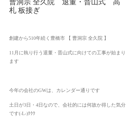
曹洞宗 全久院 退董・晋山式 高
札 板接ぎ
創建から510年続く豊橋市 【 曹洞宗 全久院 】
11月に執り行う退董・晋山式に向けての工事が始まり
ます
今年の会社のGWは、カレンダー通りです
土日が3日・4日なので、会社的には何故か得した気分
です(-L-)ｸｸｸ