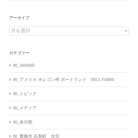
アーカイブ
ア
ー
カ
カテゴリー
イ
ブ
00_AWARD
00_アメリカ オレゴン州 ポートランド HILL FARM
00_トピック
00_メディア
00_未分類
00_豊橋市 石巻町 住宅