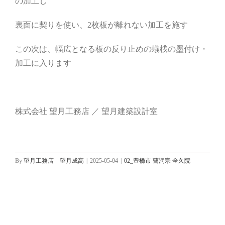
の加工し
裏面に契りを使い、2枚板が離れない加工を施す
この次は、幅広となる板の反り止めの蟻桟の墨付け・
加工に入ります
株式会社 望月工務店 ／ 望月建築設計室
By
望月工務店 望月成高
|
2025-05-04
|
02_豊橋市 曹洞宗 全久院