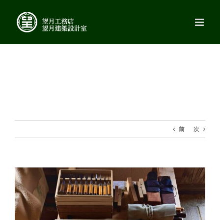
Skip
to
content
前
次
View
Larger
Image