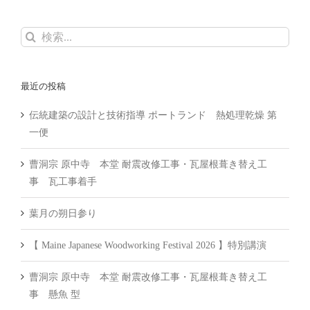
検
索
…
最近の投稿
伝統建築の設計と技術指導 ポートランド 熱処理乾燥 第
一便
曹洞宗 原中寺 本堂 耐震改修工事・瓦屋根葺き替え工
事 瓦工事着手
葉月の朔日参り
【 Maine Japanese Woodworking Festival 2026 】特別講演
曹洞宗 原中寺 本堂 耐震改修工事・瓦屋根葺き替え工
事 懸魚 型