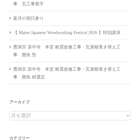
事 瓦工事着手
葉月の朔日参り
【 Maine Japanese Woodworking Festival 2026 】特別講演
曹洞宗 原中寺 本堂 耐震改修工事・瓦屋根葺き替え工
事 懸魚 型
曹洞宗 原中寺 本堂 耐震改修工事・瓦屋根葺き替え工
事 懸魚 材選定
アーカイブ
ア
ー
カ
カテゴリー
イ