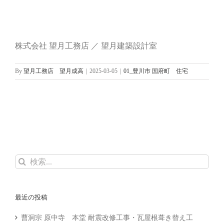
株式会社 望月工務店 ／ 望月建築設計室
By
望月工務店 望月成高
|
2025-03-05
|
01_豊川市 国府町 住宅
検
索
…
最近の投稿
曹洞宗 原中寺 本堂 耐震改修工事・瓦屋根葺き替え工