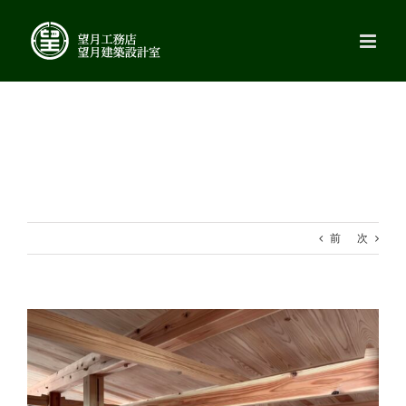
Skip
to
content
前
次
View
Larger
Image