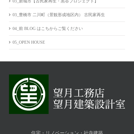
03_新城市【古民家再生・黒谷プロジェクト】
03_豊橋市 二川町（景観形成地区内） 古民家再生
04_前 BLOG はこちからご覧ください
05_OPEN HOUSE
住宅・リノベーション・社寺建築