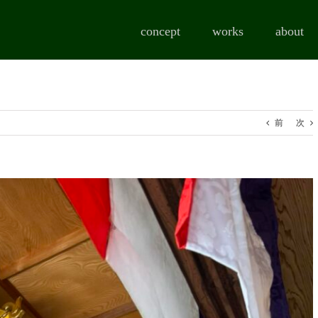
concept
works
about
前
次