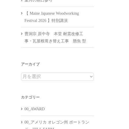
葉月の朔日参り
【 Maine Japanese Woodworking
Festival 2026 】特別講演
曹洞宗 原中寺 本堂 耐震改修工
事・瓦屋根葺き替え工事 懸魚 型
アーカイブ
ア
ー
カ
カテゴリー
イ
ブ
00_AWARD
00_アメリカ オレゴン州 ポートラン