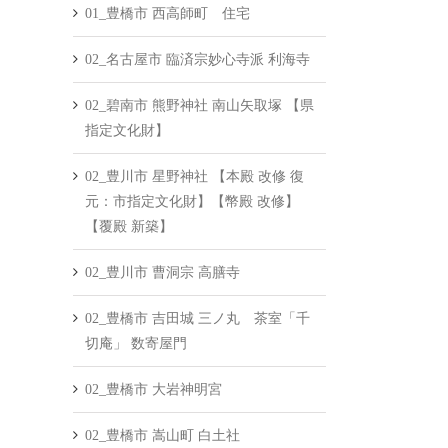
01_豊橋市 西高師町 住宅
02_名古屋市 臨済宗妙心寺派 利海寺
02_碧南市 熊野神社 南山矢取塚 【県
指定文化財】
02_豊川市 星野神社 【本殿 改修 復
元：市指定文化財】【幣殿 改修】
【覆殿 新築】
02_豊川市 曹洞宗 高膳寺
02_豊橋市 吉田城 三ノ丸 茶室「千
切庵」 数寄屋門
02_豊橋市 大岩神明宮
02_豊橋市 嵩山町 白土社