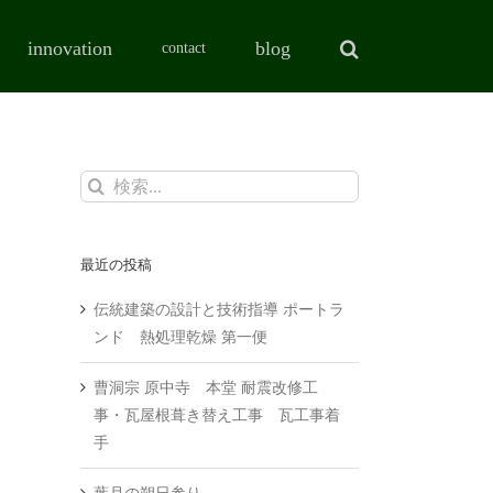
innovation
blog
contact
検
索
…
最近の投稿
伝統建築の設計と技術指導 ポートラ
ンド 熱処理乾燥 第一便
曹洞宗 原中寺 本堂 耐震改修工
事・瓦屋根葺き替え工事 瓦工事着
手