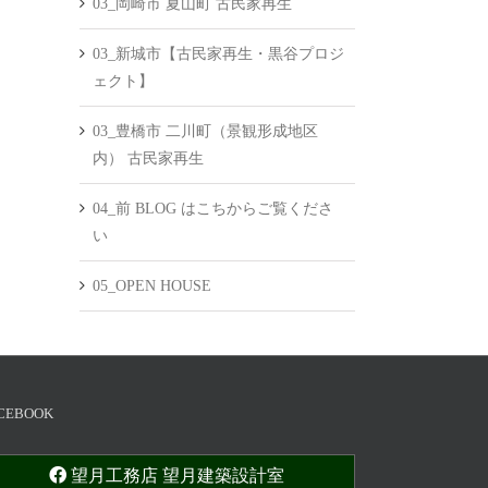
03_岡崎市 夏山町 古民家再生
03_新城市【古民家再生・黒谷プロジ
ェクト】
03_豊橋市 二川町（景観形成地区
内） 古民家再生
04_前 BLOG はこちからご覧くださ
い
05_OPEN HOUSE
CEBOOK
望月工務店 望月建築設計室