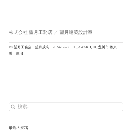
株式会社 望月工務店 ／ 望月建築設計室
By
望月工務店 望月成高
|
2024-12-27
|
00_AWARD
,
01_豊川市 篠束
町 住宅
検
索
…
最近の投稿