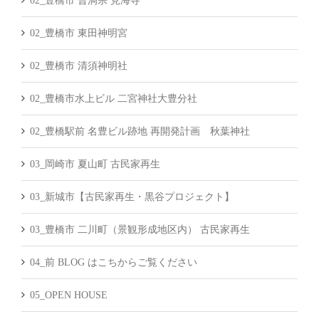
02_豊橋市 曹洞宗 見海寺
02_豊橋市 東田神明宮
02_豊橋市 清須神明社
02_豊橋市水上ビル 二宮神社大豊分社
02_豊橋駅前 名豊ビル跡地 再開発計画 秋葉神社
03_岡崎市 夏山町 古民家再生
03_新城市【古民家再生・黒谷プロジェクト】
03_豊橋市 二川町（景観形成地区内） 古民家再生
04_前 BLOG はこちからご覧ください
05_OPEN HOUSE