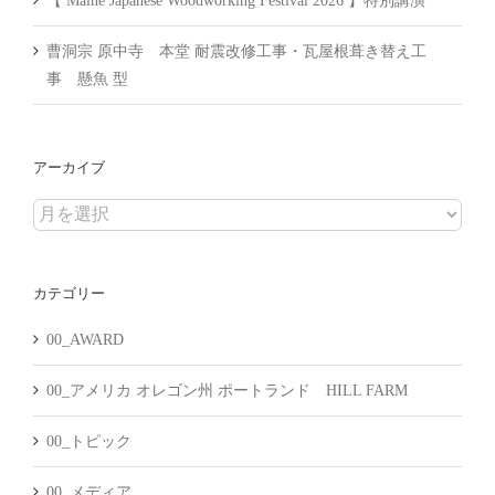
【 Maine Japanese Woodworking Festival 2026 】特別講演
曹洞宗 原中寺 本堂 耐震改修工事・瓦屋根葺き替え工
事 懸魚 型
アーカイブ
ア
ー
カ
カテゴリー
イ
ブ
00_AWARD
00_アメリカ オレゴン州 ポートランド HILL FARM
00_トピック
00_メディア