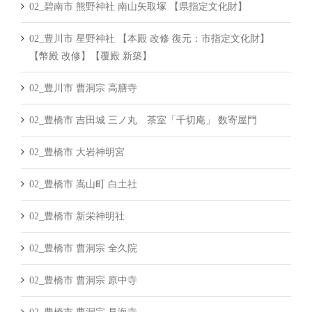
02_碧南市 熊野神社 南山矢取塚 【県指定文化財】
02_豊川市 星野神社 【本殿 改修 復元：市指定文化財】
【幣殿 改修】【覆殿 新築】
02_豊川市 曹洞宗 高膳寺
02_豊橋市 吉田城 三ノ丸 茶室「千切庵」 数寄屋門
02_豊橋市 大岩神明宮
02_豊橋市 嵩山町 白土社
02_豊橋市 新栄神明社
02_豊橋市 曹洞宗 全久院
02_豊橋市 曹洞宗 原中寺