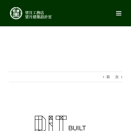
Skip
to
content
前
次
View
Larger
Image