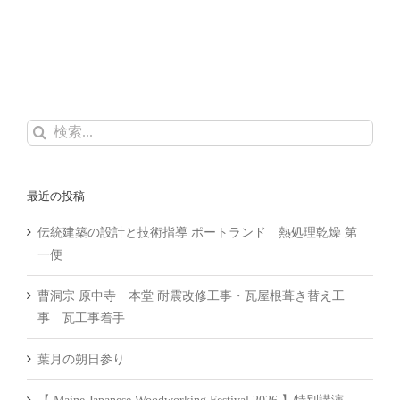
検
索
…
最近の投稿
伝統建築の設計と技術指導 ポートランド 熱処理乾燥 第
一便
曹洞宗 原中寺 本堂 耐震改修工事・瓦屋根葺き替え工
事 瓦工事着手
葉月の朔日参り