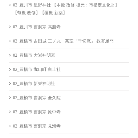
02_豊川市 星野神社 【本殿 改修 復元：市指定文化財】
【幣殿 改修】【覆殿 新築】
02_豊川市 曹洞宗 高膳寺
02_豊橋市 吉田城 三ノ丸 茶室「千切庵」 数寄屋門
02_豊橋市 大岩神明宮
02_豊橋市 嵩山町 白土社
02_豊橋市 新栄神明社
02_豊橋市 曹洞宗 全久院
02_豊橋市 曹洞宗 原中寺
02_豊橋市 曹洞宗 見海寺