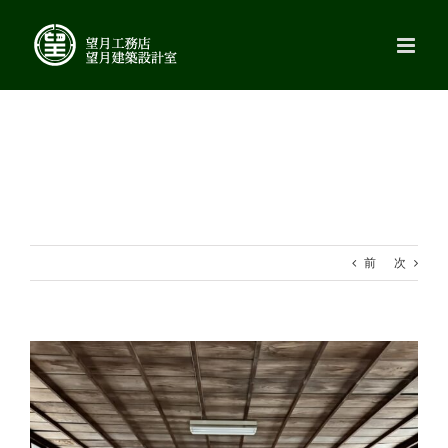
Skip
to
content
前
次
View
Larger
Image