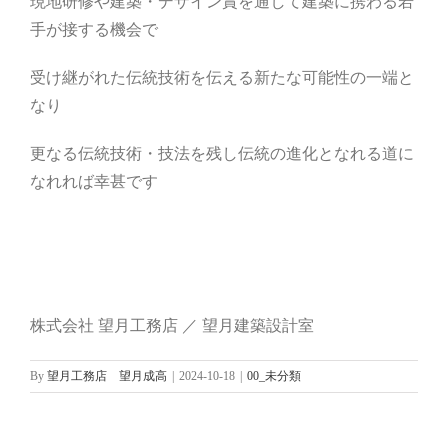
現地研修や建築・デザイン賞を通して建築に携わる若
手が接する機会で
受け継がれた伝統技術を伝える新たな可能性の一端と
なり
更なる伝統技術・技法を残し伝統の進化となれる道に
なれれば幸甚です
株式会社 望月工務店 ／ 望月建築設計室
By
望月工務店 望月成高
|
2024-10-18
|
00_未分類