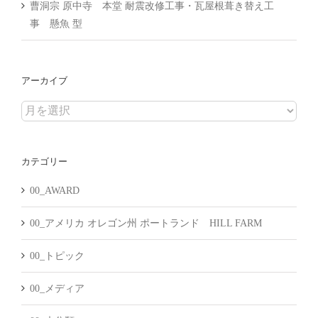
曹洞宗 原中寺 本堂 耐震改修工事・瓦屋根葺き替え工
事 懸魚 型
アーカイブ
ア
ー
カ
カテゴリー
イ
ブ
00_AWARD
00_アメリカ オレゴン州 ポートランド HILL FARM
00_トピック
00_メディア